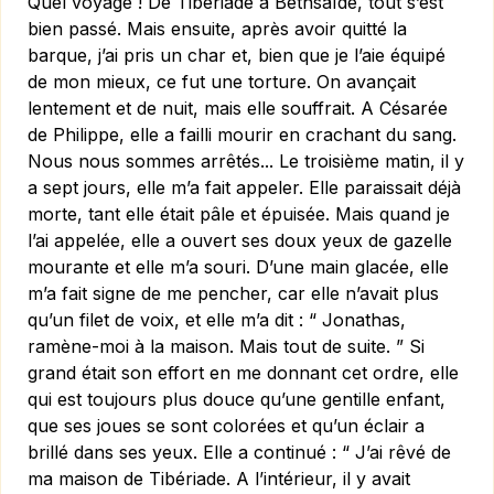
Quel voyage ! De Tibériade à Bethsaïde, tout s’est
bien passé. Mais ensuite, après avoir quitté la
barque, j’ai pris un char et, bien que je l’aie équipé
de mon mieux, ce fut une torture. On avançait
lentement et de nuit, mais elle souffrait. A Césarée
de Philippe, elle a failli mourir en crachant du sang.
Nous nous sommes arrêtés... Le troisième matin, il y
a sept jours, elle m’a fait appeler. Elle paraissait déjà
morte, tant elle était pâle et épuisée. Mais quand je
l’ai appelée, elle a ouvert ses doux yeux de gazelle
mourante et elle m’a souri. D’une main glacée, elle
m’a fait signe de me pencher, car elle n’avait plus
qu’un filet de voix, et elle m’a dit : “ Jonathas,
ramène-moi à la maison. Mais tout de suite. ” Si
grand était son effort en me donnant cet ordre, elle
qui est toujours plus douce qu’une gentille enfant,
que ses joues se sont colorées et qu’un éclair a
brillé dans ses yeux. Elle a continué : “ J’ai rêvé de
ma maison de Tibériade. A l’intérieur, il y avait