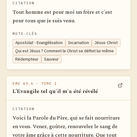
CITATION
Tout homme est pour moi un frère et c'est
pour tous que je suis venu.
MOTS-CLÉS
Apostolat - Evangélisation
Incarnation
Jésus-Christ
Qui est Jésus ? Comment le Christ se définit lui-même
Rédempteur
Sauveur
EMV 49.6
· TOME 1
L’Evangile tel qu'il m'a été révélé
Voir dan
CITATION
Voici la Parole du Père, qui se fait nourriture
en vous. Venez, goûtez, renouvelez le sang de
votre âme grâce à cette nourriture. Que tout