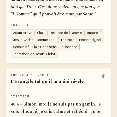
tant que Dieu. C'est donc seulement que tant que
"l'Homme" qu'il pouvait être tenté par Satan."
MOTS-CLÉS
Adam et Eve
Chair
Défense de l'Oeuvre
Impureté
Jésus-Christ - Homme-Dieu
La Chute
Péché originel
Sensualité - Plaisir des sens - Jouissance
Tentations de Jésus-Christ
EMV 48.4
· TOME 1
L’Evangile tel qu'il m'a été révélé
Voir dan
CITATION
48.4 – Simon, moi je ne suis pas un gamin. Je
suis plus âgé, je suis calme et réfléchi. Tu le