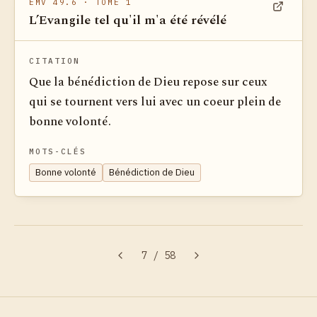
EMV 49.6
· TOME 1
L’Evangile tel qu'il m'a été révélé
Voir dan
CITATION
Que la bénédiction de Dieu repose sur ceux
qui se tournent vers lui avec un coeur plein de
bonne volonté.
MOTS-CLÉS
Bonne volonté
Bénédiction de Dieu
7
/
58