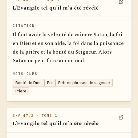
EMV 46.15
· TOME 1
L’Evangile tel qu'il m'a été révélé
Voir dan
CITATION
Il faut avoir la volonté de vaincre Satan, la foi
en Dieu et en son aide, la foi dans la puissance
de la prière et la bonté du Seigneur. Alors
Satan ne peut faire aucun mal.
MOTS-CLÉS
Bonté de Dieu
Foi
Petites phrases de sagesse
Prière
EMV 47.2
· TOME 1
L’Evangile tel qu'il m'a été révélé
Voir dan