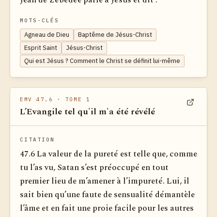
Jean de Zébédée parle à Jésus et dit :
MOTS-CLÉS
Agneau de Dieu
Baptême de Jésus-Christ
Esprit Saint
Jésus-Christ
Qui est Jésus ? Comment le Christ se définit lui-même
EMV 47.6
· TOME 1
L’Evangile tel qu'il m'a été révélé
Voir dan
CITATION
47.6 La valeur de la pureté est telle que, comme
tu l’as vu, Satan s’est préoccupé en tout
premier lieu de m’amener à l’impureté. Lui, il
sait bien qu’une faute de sensualité démantèle
l’âme et en fait une proie facile pour les autres