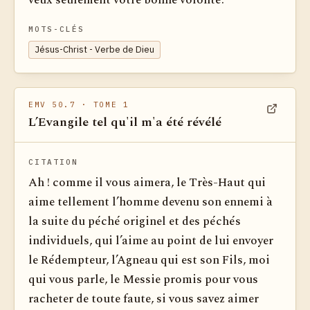
veux seulement votre bonne volonté.
MOTS-CLÉS
Jésus-Christ - Verbe de Dieu
EMV 50.7
· TOME 1
L’Evangile tel qu'il m'a été révélé
Voir dan
CITATION
Ah ! comme il vous aimera, le Très-Haut qui
aime tellement l’homme devenu son ennemi à
la suite du péché originel et des pé­chés
individuels, qui l’aime au point de lui envoyer
le Rédempteur, l’Agneau qui est son Fils, moi
qui vous parle, le Messie promis pour vous
racheter de toute faute, si vous savez aimer