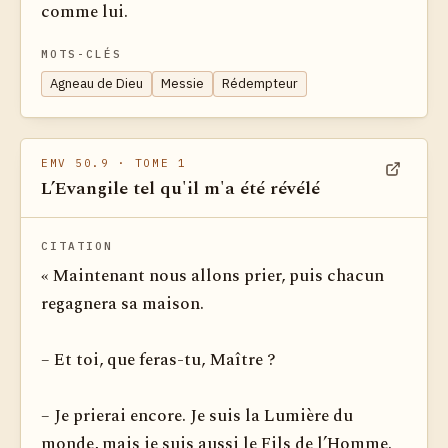
comme lui.
MOTS-CLÉS
Agneau de Dieu
Messie
Rédempteur
EMV 50.9
· TOME 1
L’Evangile tel qu'il m'a été révélé
Voir dan
CITATION
« Maintenant nous allons prier, puis chacun
regagnera sa maison.
– Et toi, que feras-tu, Maître ?
– Je prierai encore. Je suis la Lumière du
monde, mais je suis aussi le Fils de l’Homme.