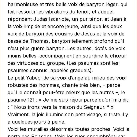
harmonieuse et très belle voix de baryton léger, qui
fait ressortir les vibrations du ténor, et auquel
répondent Judas Iscariote, un pur ténor, et Jean à
la voix limpide et encore jeune, ainsi que les deux
voix de baryton des cousins de Jésus et la voix de
basse de Thomas, baryton tellement profond qu’il
n’est plus guère baryton. Les autres, dotés de voix
moins belles, accompagnent en sourdine le chœur
des virtuoses du groupe. (Les psaumes sont les
psaumes connus, appelés graduels).
Le petit Yabeç, de sa voix d’ange au milieu des voix
robustes des hommes, chante très bien, – parce
qu’il le connaît peut-être mieux que les autres –, le
psaume 121 : « Je me suis réjoui parce qu’on m’a dit
: “ Nous irons vers la maison du Seigneur. ” »
Vraiment, la joie illumine son petit visage, si triste il y
a quelques jours à peine.
Voici les murailles désormais toutes proches. Voici la
porte des Poissons. Voici les rues encombrées par