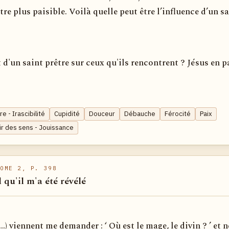
tre plus paisible. Voilà quelle peut être l’influence d’un s
et d'un saint prêtre sur ceux qu'ils rencontrent ? Jésus en p
re - Irascibilité
Cupidité
Douceur
Débauche
Férocité
Paix
sir des sens - Jouissance
OME 2, P. 398
l qu'il m'a été révélé
...) viennent me demander : ‘ Où est le mage, le divin ? ’ et n