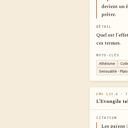
devient un ê
prêtre.
DÉTAIL
Quel est l'eff
ces termes.
MOTS-CLÉS
Athéïsme
Colè
Sensualité - Plai
EMV 133.4
· T
L’Evangile te
CITATION
Les païens (