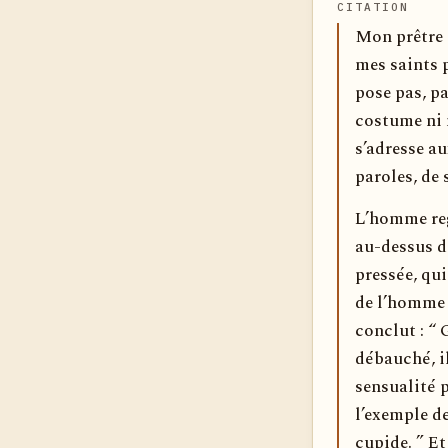
CITATION
Mon prêtre e
mes saints p
pose pas, pa
costume ni m
s’adresse au
paroles, de 
L’homme rega
au-dessus de
pressée, qui
de l’homme qu
conclut : “ G
débauché, il
sensualité p
l’exemple de
cupide. ” Et