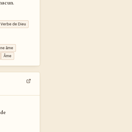
chacun.
- Verbe de Dieu
'une âme
Âme
Voir dans son contexte
 de