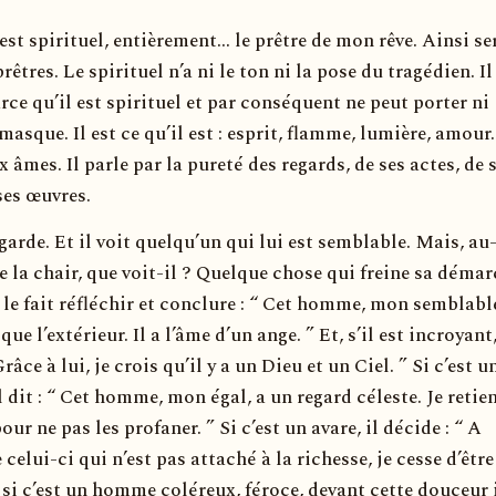
st spirituel, entièrement… le prêtre de mon rêve. Ainsi se
rêtres. Le spirituel n’a ni le ton ni la pose du tragédien. Il
rce qu’il est spirituel et par conséquent ne peut porter ni
asque. Il est ce qu’il est : esprit, flamme, lumière, amour.
x âmes. Il parle par la pureté des regards, de ses actes, de 
ses œuvres.
rde. Et il voit quelqu’un qui lui est semblable. Mais, au-
 la chair, que voit-il ? Quelque chose qui freine sa déma
 le fait réfléchir et conclure : “ Cet homme, mon semblable
e l’extérieur. Il a l’âme d’un ange. ” Et, s’il est incroyant,
râce à lui, je crois qu’il y a un Dieu et un Ciel. ” Si c’est u
 dit : “ Cet homme, mon égal, a un regard céleste. Je retie
our ne pas les profaner. ” Si c’est un avare, il décide : “ A
 celui-ci qui n’est pas attaché à la richesse, je cesse d’être
 si c’est un homme coléreux, féroce, devant cette douceur 