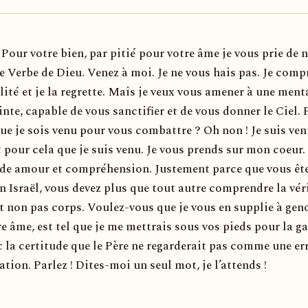
). Pour votre bien, par pitié pour votre âme je vous prie de 
e Verbe de Dieu. Venez à moi. Je ne vous hais pas. Je com
ité et je la regrette. Mais je veux vous amener à une ment
inte, capable de vous sanctifier et de vous donner le Ciel.
ue je sois venu pour vous combattre ? Oh non ! Je suis ve
t pour cela que je suis venu. Je vous prends sur mon coeur. 
e amour et compréhension. Justement parce que vous ête
n Israël, vous devez plus que tout autre comprendre la vér
t non pas corps. Voulez-vous que je vous en supplie à gen
re âme, est tel que je me mettrais sous vos pieds pour la g
c la certitude que le Père ne regarderait pas comme une er
ion. Parlez ! Dites-moi un seul mot, je l’attends !