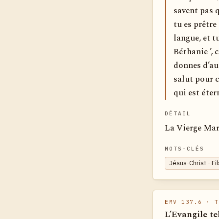
savent pas q
tu es prêtre
langue, et tu
Béthanie ’, 
donnes d’aut
salut pour c
qui est éter
DÉTAIL
La Vierge Marie
MOTS-CLÉS
Jésus-Christ - Fi
EMV 137.6
· T
L’Evangile te