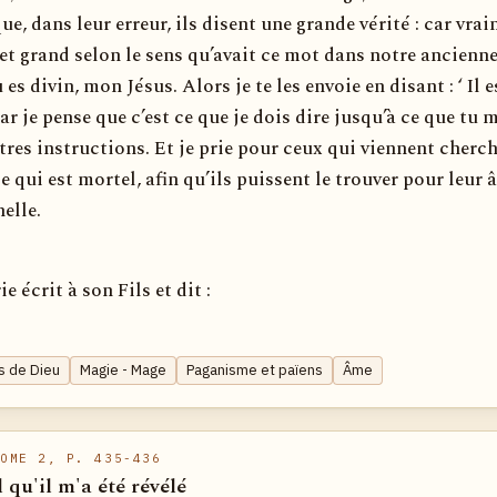
ue, dans leur erreur, ils disent une grande vérité : car vra
 et grand selon le sens qu’avait ce mot dans notre ancienn
 es divin, mon Jésus. Alors je te les envoie en disant : ‘ Il e
car je pense que c’est ce que je dois dire jusqu’à ce que tu 
res instructions. Et je prie pour ceux qui viennent cherch
e qui est mortel, afin qu’ils puissent le trouver pour leur 
nelle.
 écrit à son Fils et dit :
ls de Dieu
Magie - Mage
Paganisme et païens
Âme
OME 2, P. 435-436
l qu'il m'a été révélé