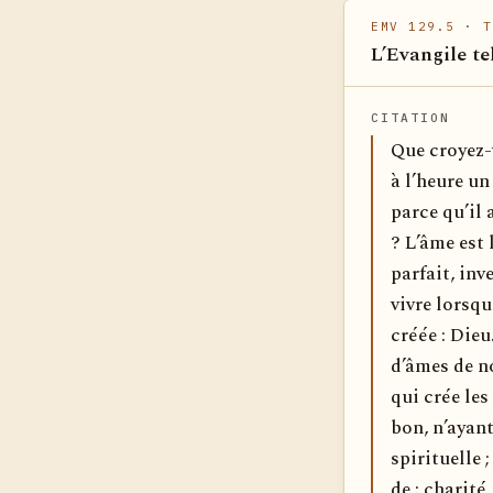
EMV 129.5
· T
L’Evangile te
CITATION
Que croyez-
à l’heure un
parce qu’il 
? L’âme est 
parfait, inv
vivre lorsqu
créée : Dieu
d’âmes de no
qui crée les
bon, n’ayant
spirituelle
de : charité