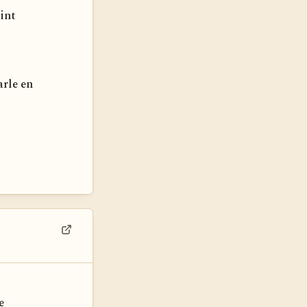
aint
arle en
Voir dans son contexte
e