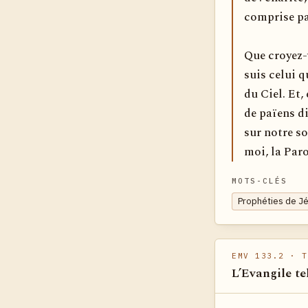
comprise par
Que croyez-v
suis celui q
du Ciel. Et,
de païens di
sur notre so
moi, la Paro
MOTS-CLÉS
Prophéties de Jé
EMV 133.2
· T
L’Evangile te