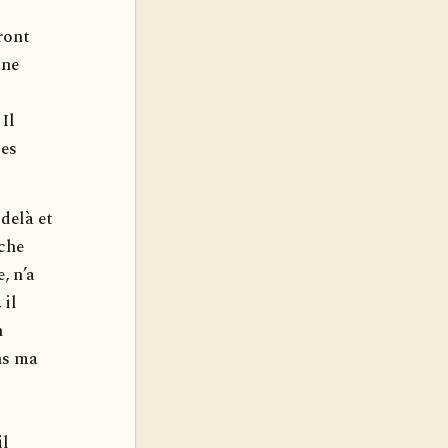
ront
 ne
 Il
ses
delà et
rche
, n’a
 il
n
ns ma
il