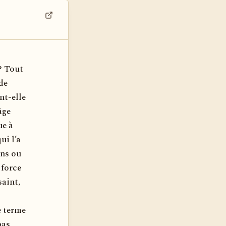
Voir dans son contexte
? Tout
de
nt-elle
âge
ue à
ui l’a
ens ou
 force
saint,
e terme
pas