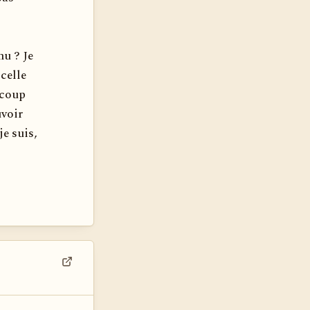
nu ? Je
celle
ucoup
uvoir
je suis,
Voir dans son contexte