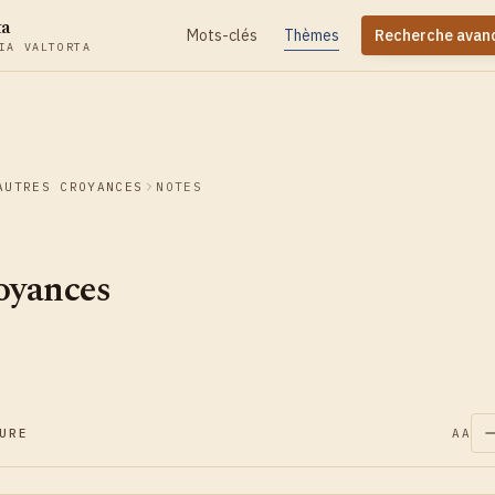
ta
Mots-clés
Thèmes
Recherche avan
IA VALTORTA
AUTRES CROYANCES
NOTES
oyances
URE
AA