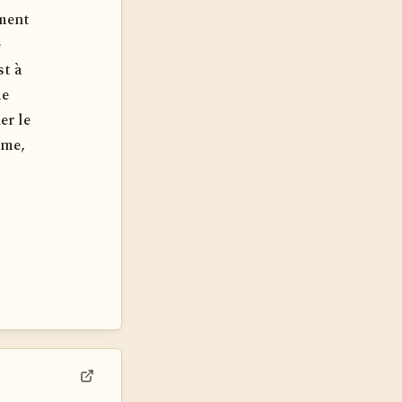
iment
e
st à
me
er le
âme,
Voir dans son contexte