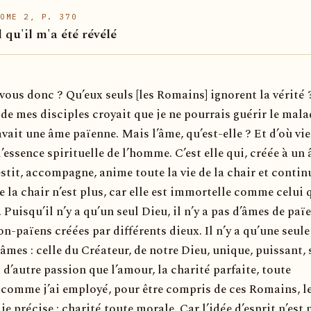
OME 2, P. 370
l qu'il m'a été révélé
vous donc ? Qu’eux seuls [les Romains] ignorent la vérité 
 de mes disciples croyait que je ne pourrais guérir le mala
avait une âme païenne. Mais l’âme, qu’est-elle ? Et d’où vie
l’essence spirituelle de l’homme. C’est elle qui, créée à un 
estit, accompagne, anime toute la vie de la chair et contin
e la chair n’est plus, car elle est immortelle comme celui q
. Puisqu’il n’y a qu’un seul Dieu, il n’y a pas d’âmes de paï
n-païens créées par différents dieux. Il n’y a qu’une seule
 âmes : celle du Créateur, de notre Dieu, unique, puissant, 
 d’autre passion que l’amour, la charité parfaite, toute
 ; comme j’ai employé, pour être compris de ces Romains, l
, je précise : charité toute morale. Car l’idée d’esprit n’est 