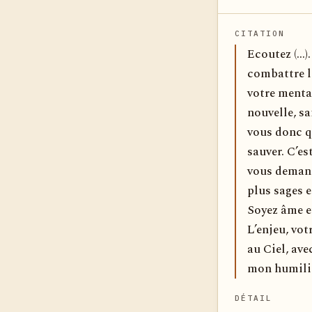
CITATION
Ecoutez (...
combattre l
votre mental
nouvelle, sa
vous donc q
sauver. C’es
vous demand
plus sages e
Soyez âme e
L’enjeu, vot
au Ciel, ave
mon humiliat
DÉTAIL