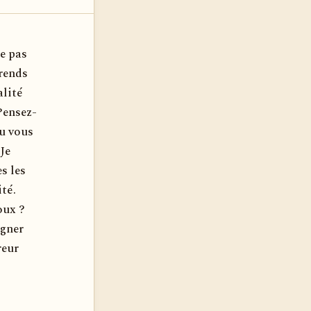
ne pas
prends
alité
 Pensez-
nu vous
Je
s les
ité.
oux ?
agner
reur