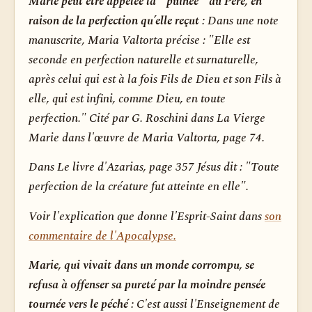
Marie peut être appelée la “ puînée ” du Père, en
raison de la perfection qu’elle reçut :
Dans une note
manuscrite, Maria Valtorta précise : "Elle est
seconde en perfection naturelle et surnaturelle,
après celui qui est à la fois Fils de Dieu et son Fils à
elle, qui est infini, comme Dieu, en toute
perfection." Cité par G. Roschini dans
La Vierge
Marie dans l'œuvre de Maria Valtorta,
page 74.
Dans
Le livre d'Azarias,
page 357 Jésus dit :
"Toute
perfection de la créature fut atteinte en elle".
Voir l'explication que donne l'Esprit-Saint dans
son
commentaire de l'Apocalypse.
Marie, qui vivait dans un monde corrompu, se
refusa à offenser sa pureté par la moindre pensée
tournée vers le péché :
C'est aussi l'Enseignement de