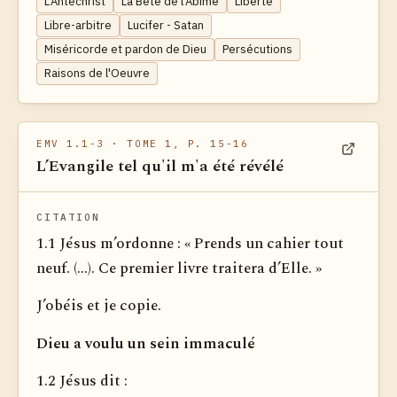
L'Antéchrist
La Bête de l'Abîme
Liberté
Libre-arbitre
Lucifer - Satan
Miséricorde et pardon de Dieu
Persécutions
Raisons de l'Oeuvre
EMV 1.1-3
· TOME 1, P. 15-16
L’Evangile tel qu'il m'a été révélé
Voir dan
CITATION
1.1 Jésus m’ordonne : « Prends un cahier tout
neuf. (...). Ce premier livre traitera d’Elle. »
J’obéis et je copie.
Dieu a voulu un sein immaculé
1.2 Jésus dit :