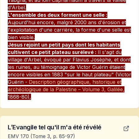
Tabgha, et au loin Capharnaüm à travers la vallée
d'Arbel.
L'ensemble des deux forment une selle :
Aujourd'hui encore, malgré 2000 ans d'érosion et
l'exploitation d'une carrière, la forme d'une selle est
bien visible.
Jésus rejoint un petit pays dont les habitants
cultivent ce petit plateau surélevé :
Il s'agit du
village d'Arbel, évoqué par Flavius Josèphe, et dont
les ruines, au témoignage de Victor Guérin étaient
encore visibles en 1883 "
sur le haut plateau
" (Victor
Guérin -
Description géographique, historique et
archéologique de la Palestine – Volume 3, Galilée
,
1868-80),
L’Evangile tel qu'il m'a été révélé
EMV 170
(Tome 3, p. 85-97)