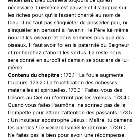
lendemain. Dieu donnera toujours ce qui est
nécessaire. Lui-même est pauvre et il s'appuie sur
les riches pour qu'ils fassent charité au nom de
Dieu. Il ne faut pas s'inquiéter de posséder peu, ni
s'inquiéter en pensant à l'avenir : le Père lui-même
nourrit les oiseaux et nous sommes plus que des
oiseaux. Il faut avoir foi en la paternité du Seigneur
et recherchez d'abord les vertus. Le reste nous
sera donné en surcoît et demain se souciera de lui-
même.
Contenu du chapitre :
173.1 : La foule augmente
toujours. 173.2 : La fructification des richesses
matérielles et spirituelles. 173.3 : Faites-vous des
trésors au Ciel où n'entrent pas les voleurs. 173.4 :
Quand vous faites l'aumône, ne sonnez pas de la
trompette pour attirer l'attention des passants. 173.5
: Un insulteur apostrophe Jésus : Maître, tu démens
tes paroles ! Le vieillard Ismaël le rabroue. 173.6 :
Ne faites pas le bien pour avoir une récompense,