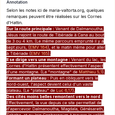
Annotation
Selon les notes ici de
maria-valtorta.org
, quelques
remarques peuvent être réalisées sur les Cornes
d'Hattin.
Sur la route principale :
Venant de Dalmanoutha,
Jésus rejoint la route de Tibériade à Cana au bout
de 3 ou 4 km. (Le même parcours emprunté il y a
sept jours, (
EMV 164
), et le matin même pour aller
à Tibériade (
EMV 165
).
Il se dirige vers une montagne :
Venant du lac, les
Cornes d'Hattin présentent effectivement l'aspect
d'une montagne. (La "
montagne
" de
Matthieu 5,1
).
Formant un plateau :
Puis en obliquant vers le
nord-ouest, l'aspect devient celui d'un vaste
plateau. (Le "
plateau
" de
Luc 6,17
).
Des cités moins belles remontent vers le nord :
Effectivement, la vue depuis ce site permettait de
d'apercevoir Dalmanoutha, Magdala, Génésareth,