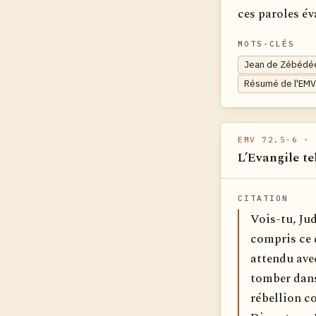
ces paroles év
MOTS-CLÉS
Jean de Zébédée
Résumé de l'EMV
EMV 72.5-6
· 
L’Evangile te
CITATION
Vois-tu, Jud
compris ce q
attendu ave
tomber dans
rébellion co