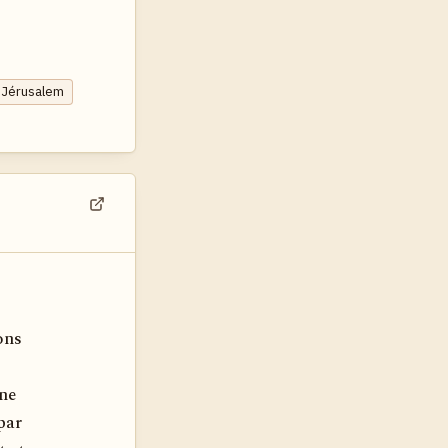
e Jérusalem
Voir dans son contexte
ons
une
par