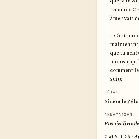
que je te voi
reconnu. Ce
âme avait dé
– C’est pour
maintenant, 
que tu achèv
moins capab
comment leu
suite.
DÉTAIL
Simon le Zélot
ANNOTATION
Premier livre d
1 M 3, 1-26 :
Ap