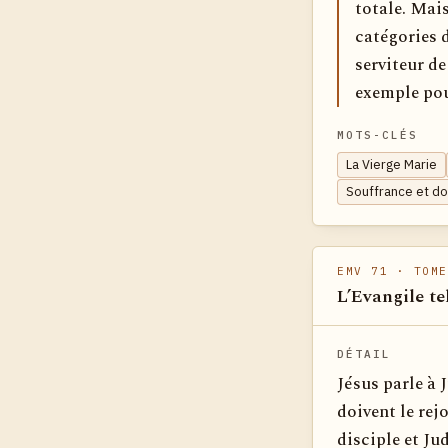
totale. Mais
catégories d
serviteur de
exemple pour
MOTS-CLÉS
La Vierge Marie
Souffrance et do
EMV 71
· TOME
L’Evangile te
DÉTAIL
Jésus parle à 
doivent le rej
disciple et Jud