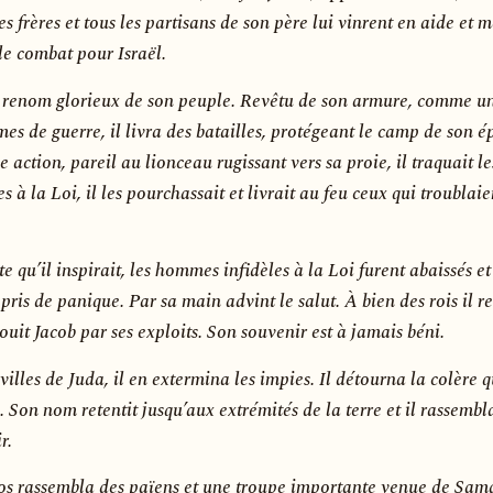
es frères et tous les partisans de son père lui vinrent en aide et 
le combat pour Israël.
e renom glorieux de son peuple. Revêtu de son armure, comme un
rmes de guerre, il livra des batailles, protégeant le camp de son é
e action, pareil au lionceau rugissant vers sa proie, il traquait le
 à la Loi, il les pourchassait et livrait au feu ceux qui troublaie
e qu’il inspirait, les hommes infidèles à la Loi furent abaissés et
 pris de panique. Par sa main advint le salut. À bien des rois il re
jouit Jacob par ses exploits. Son souvenir est à jamais béni.
 villes de Juda, il en extermina les impies. Il détourna la colère q
l. Son nom retentit jusqu’aux extrémités de la terre et il rassembl
r.
os rassembla des païens et une troupe importante venue de Sama