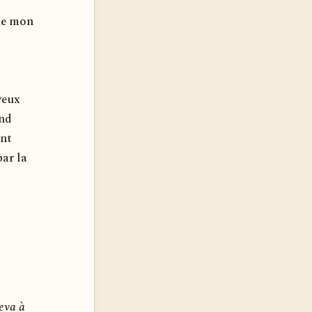
que mon
veux
end
ent
ar la
leva à