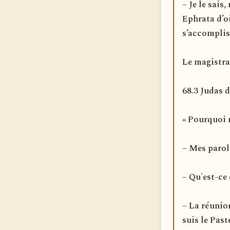
– Je le sais
Ephrata d’où
s’accomplis
Le magistrat
68.3 Judas 
« Pourquoi n
– Mes parole
– Qu'est-ce
– La réunion
suis le Past