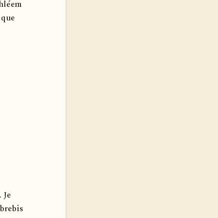
ethléem
 que
 Je
 brebis