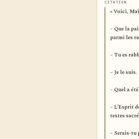
CITATION
« Voici, Maî
– Que la pai
parmi les ra
– Tu es rabb
– Je le suis.
– Quel a été
– L’Esprit d
textes sacré
– Serais-tu 