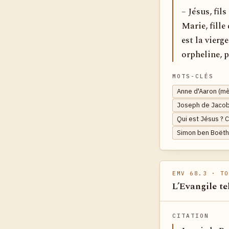
– Jésus, fil
Marie, fille
est la vierg
orpheline, p
MOTS-CLÉS
Anne d'Aaron (mè
Joseph de Jacob
Qui est Jésus ? 
Simon ben Boëtho
EMV 68.3
· TO
L’Evangile te
CITATION