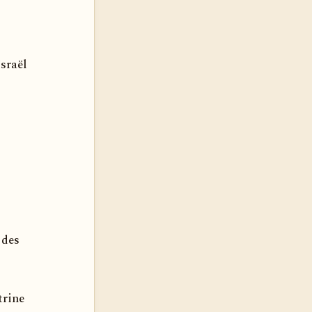
Israël
 des
trine