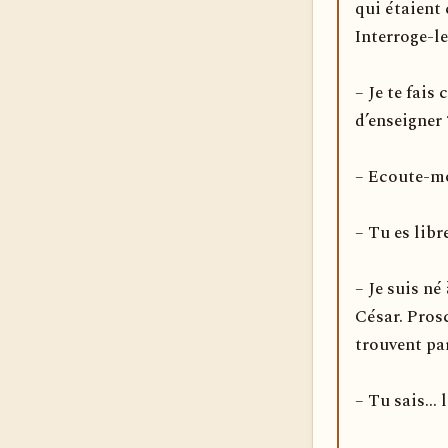
qui étaient
Interroge-le
– Je te fais
d’enseigner 
– Ecoute-mo
– Tu es libr
– Je suis n
César. Prosc
trouvent par
– Tu sais... 