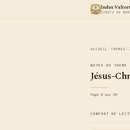
Aller au contenu
Index Valtor
ÉCRITS DE MAR
ACCUEIL
THÈMES
NOTES DU THÈME
Jésus-Chr
Page 8 sur 38
CONFORT DE LECT