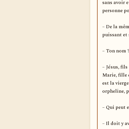
sans avoir 
personne po
– De la mêm
puissant et 
– Ton nom 
– Jésus, fil
Marie, fille
est la vierg
orpheline, p
– Qui peut e
– Il doit y 