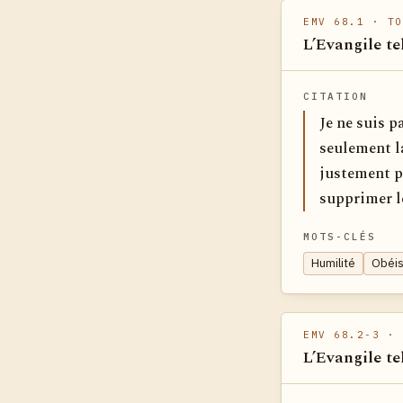
EMV 68.1
· TO
L’Evangile te
CITATION
Je ne suis p
seulement la
justement po
supprimer l
MOTS-CLÉS
Humilité
Obéi
EMV 68.2-3
· 
L’Evangile te