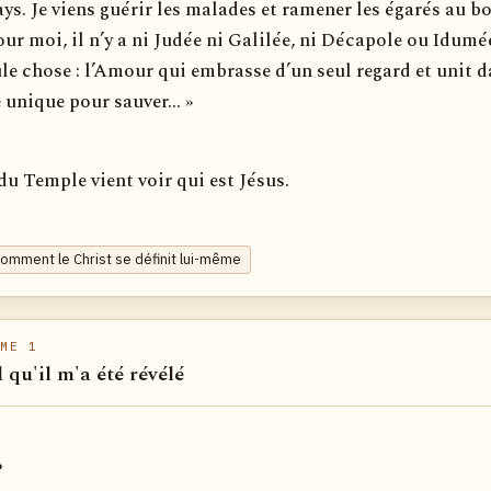
ays. Je viens guérir les malades et ramener les égarés au b
ur moi, il n’y a ni Judée ni Galilée, ni Décapole ou Idumée.
le chose : l’Amour qui embrasse d’un seul regard et unit 
 unique pour sauver... »
u Temple vient voir qui est Jésus.
Comment le Christ se définit lui-même
ME 1
l qu'il m'a été révélé
?