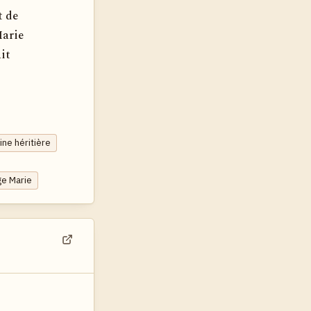
t de
Marie
it
line héritière
rge Marie
Voir dans son contexte