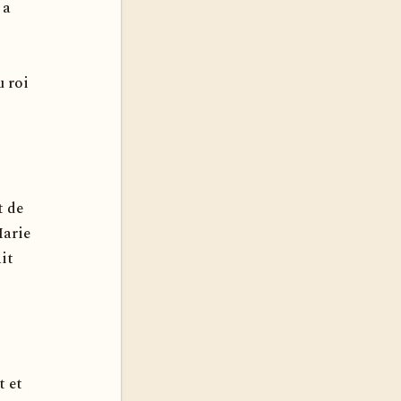
 a
u roi
t de
Marie
it
t et