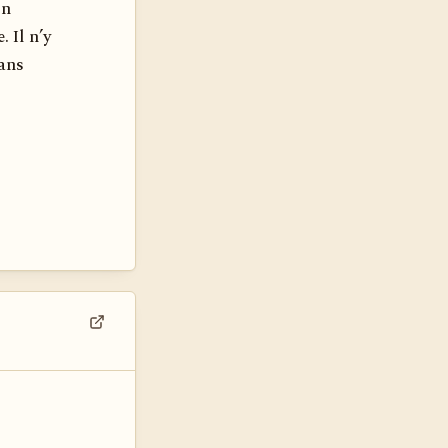
on
 Il n’y
dans
Voir dans son contexte