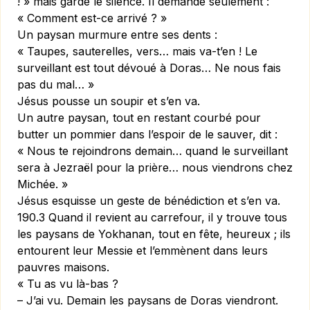
! » mais garde le silence. Il demande seulement :
« Comment est-ce arrivé ? »
Un paysan murmure entre ses dents :
« Taupes, sauterelles, vers… mais va-t’en ! Le
surveillant est tout dévoué à Doras… Ne nous fais
pas du mal… »
Jésus pousse un soupir et s’en va.
Un autre paysan, tout en restant courbé pour
butter un pommier dans l’espoir de le sauver, dit :
« Nous te rejoindrons demain… quand le surveillant
sera à Jezraël pour la prière… nous viendrons chez
Michée. »
Jésus esquisse un geste de bénédiction et s’en va.
190.3 Quand il revient au carrefour, il y trouve tous
les paysans de Yokhanan, tout en fête, heureux ; ils
entourent leur Messie et l’emmènent dans leurs
pauvres maisons.
« Tu as vu là-bas ?
– J’ai vu. Demain les paysans de Doras viendront.