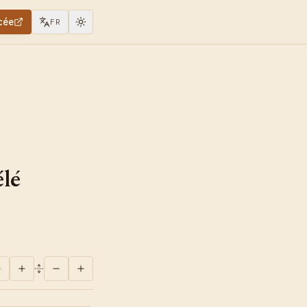
cée
FR
élé