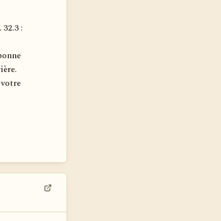
 32.3 :
 bonne
ière.
 votre
Voir dans son contexte