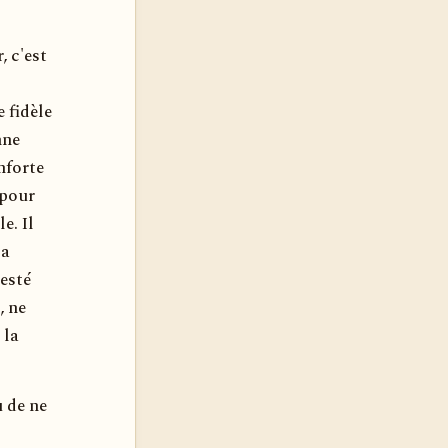
 c'est
 fidèle
nne
nforte
 pour
e. Il
sa
resté
, ne
 la
u de ne