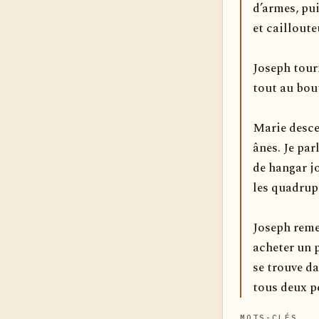
d’armes, pui
et cailloute
Joseph tourn
tout au bout
Marie descen
ânes. Je par
de hangar j
les quadrup
Joseph reme
acheter un p
se trouve da
tous deux p
MOTS-CLÉS