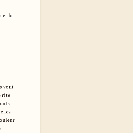
 et la
s vont
 rite
rents
e les
douleur
e