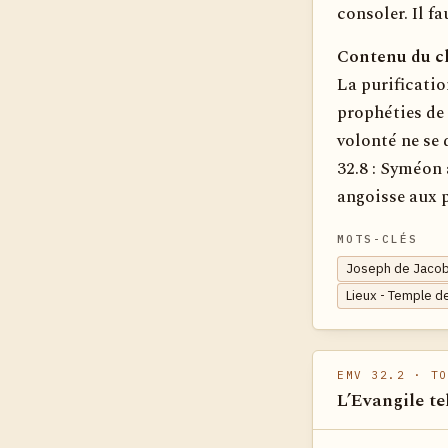
consoler. Il fa
Contenu du ch
La purification
prophéties de 
volonté ne se 
32.8 : Syméon 
angoisse aux p
MOTS-CLÉS
Joseph de Jacob
Lieux - Temple d
EMV 32.2
· TO
L’Evangile te