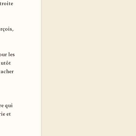
troite
rçois,
our les
lutôt
tacher
re qui
ie et