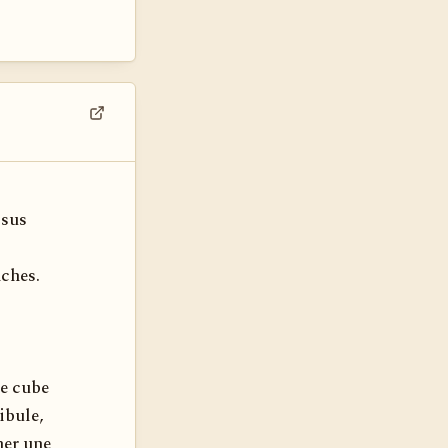
Voir dans son contexte
ésus
nches.
le cube
ibule,
ner une