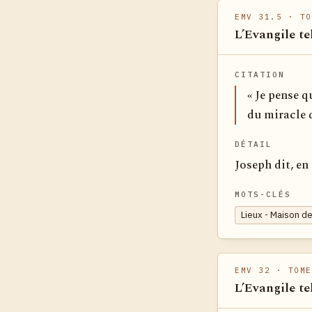
EMV 31.5
· TO
L’Evangile te
CITATION
« Je pense q
du miracle q
DÉTAIL
Joseph dit, en
MOTS-CLÉS
Lieux - Maison d
EMV 32
· TOME
L’Evangile te