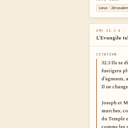
Lieux - Jérusale
EMV 32.3-4
· 
L’Evangile te
CITATION
32.3 Ils se 
fustigera pl
d’agneaux, 
Il ne change
Joseph et M
marches,­ co
du Temple es
comme les p