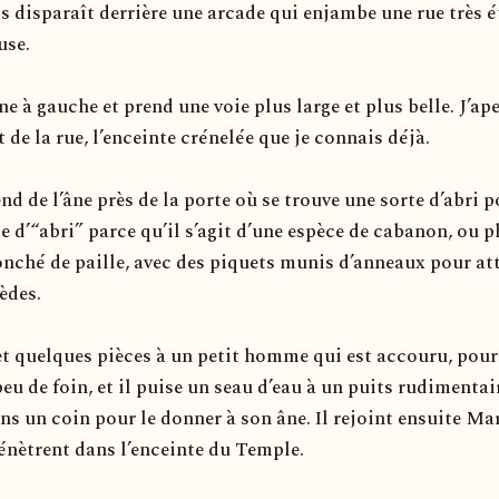
s disparaît derrière une arcade qui enjambe une rue très é
use.
e à gauche et prend une voie plus large et plus belle. J’ape
 de la rue, l’enceinte crénelée que je connais déjà.
d de l’âne près de la porte où se trouve une sorte d’abri p
le d’“abri” parce qu’il s’agit d’une espèce de cabanon, ou p
onché de paille, avec des piquets munis d’anneaux pour at
èdes.
t quelques pièces à un petit homme qui est accouru, pour
eu de foin, et il puise un seau d’eau à un puits rudimentai
ns un coin pour le donner à son âne. Il rejoint ensuite Mar
énètrent dans l’enceinte du Temple.