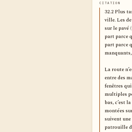
CITATION
32.2 Plus ta
ville. Les 
sur le pavé (
part parce q
part parce q
manquants, l
La route n’e
entre des ma
fenêtres qui
multiples po
bas, c’est l
montées sur
suivent une
patrouille 