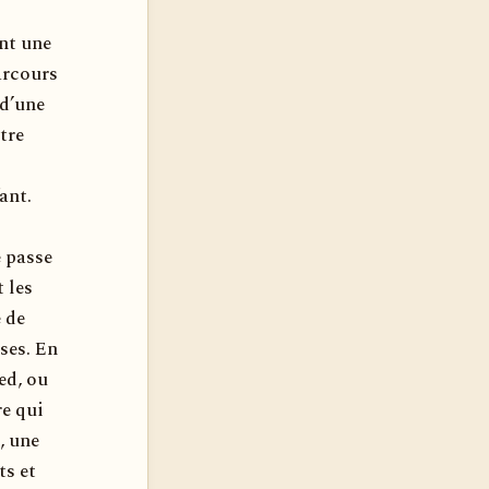
ent une
arcours
 d’une
utre
ant.
e passe
 les
e de
ses. En
ied, ou
re qui
, une
ts et