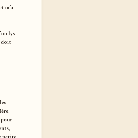
et m’a
’un lys
 doit
des
Mère.
s pour
ents,
e petite