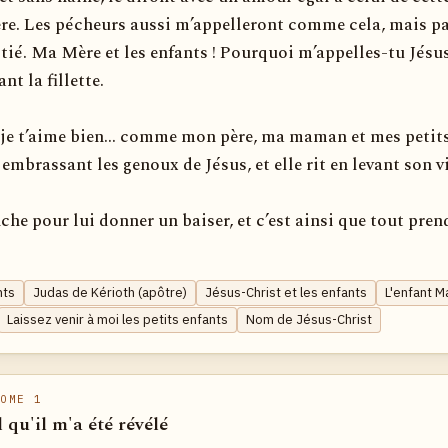
re. Les pécheurs aussi m’appelleront comme cela, mais p
tié. Ma Mère et les enfants ! Pourquoi m’appelles-tu Jésus
ant la fillette.
 je t’aime bien... comme mon père, ma maman et mes petits
n embrassant les genoux de Jésus, et elle rit en levant son v
che pour lui donner un baiser, et c’est ainsi que tout prend
nts
Judas de Kérioth (apôtre)
Jésus-Christ et les enfants
L'enfant M
Laissez venir à moi les petits enfants
Nom de Jésus-Christ
OME 1
l qu'il m'a été révélé