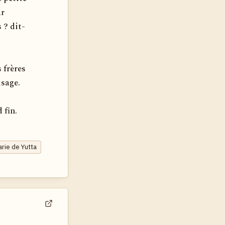
ar
 ? dit-
 frères
isage.
 fin.
arie de Yutta
Voir dans son contexte