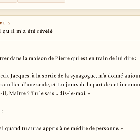
ME 2
l qu'il m'a été révélé
trer dans la maison de Pierre qui est en train de lui dire :
 petit Jacques, à la sortie de la synagogue, m’a donné aujou
 au lieu d’une seule, et toujours de la part de cet inconn
-il, Maître ? Tu le sais... dis-le-moi. »
 :
irai quand tu auras appris à ne médire de personne. »