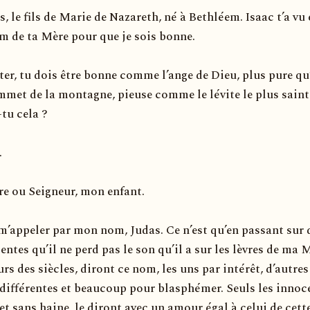
s, le fils de Marie de Nazareth, né à Bethléem. Isaac t’a vu 
m de ta Mère pour que je sois bonne.
ter, tu dois être bonne comme l’ange de Dieu, plus pure qu
mmet de la montagne, pieuse comme le lévite le plus saint
-tu cela ?
.
re ou Seigneur, mon enfant.
 m’appeler par mon nom, Judas. Ce n’est qu’en passant sur 
entes qu’il ne perd pas le son qu’il a sur les lèvres de ma 
rs des siècles, diront ce nom, les uns par intérêt, d’autre
 différentes et beaucoup pour blasphémer. Seuls les innoc
et sans haine, le diront avec un amour égal à celui de cett