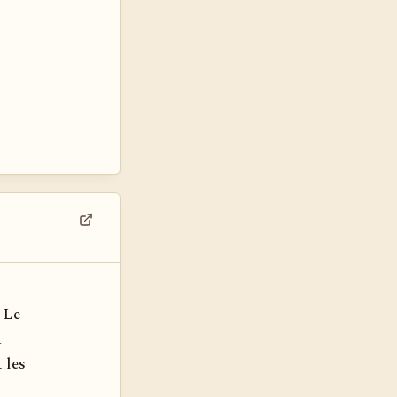
Voir dans son contexte
 Le
a
 les