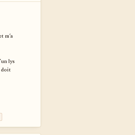
et m’a
’un lys
 doit