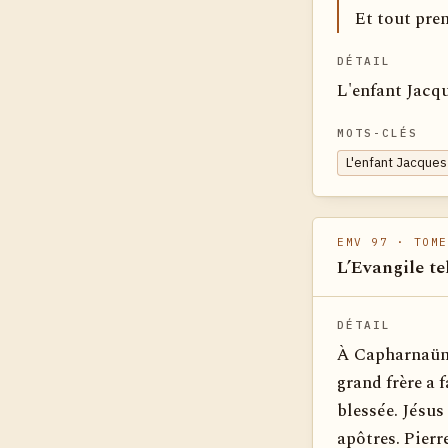
Et tout pren
DÉTAIL
L'enfant Jacqu
MOTS-CLÉS
L'enfant Jacque
EMV 97
· TOME
L’Evangile te
DÉTAIL
À Capharnaüm, 
grand frère a f
blessée. Jésus 
apôtres. Pierr