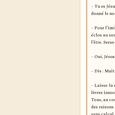
– Tu es Jésu
donné le no
– Pour l’imi
éclos au so
l’être. Seras
– Oui, Jésus
– Dis : Maît
– Laisse-la
lèvres innoc
Tous, au cou
des raisons
sans calcul 