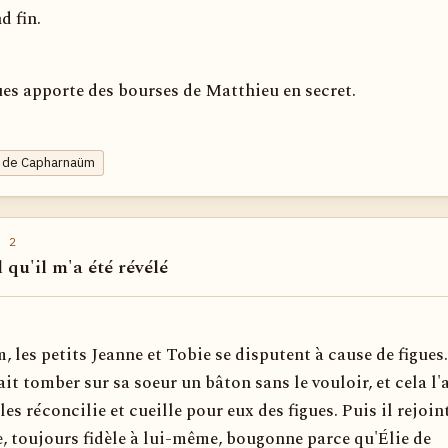
d fin.
es apporte des bourses de Matthieu en secret.
s de Capharnaüm
 2
l qu'il m'a été révélé
les petits Jeanne et Tobie se disputent à cause de figues.
ait tomber sur sa soeur un bâton sans le vouloir, et cela l'
les réconcilie et cueille pour eux des figues. Puis il rejoint
e, toujours fidèle à lui-même, bougonne parce qu'Élie de