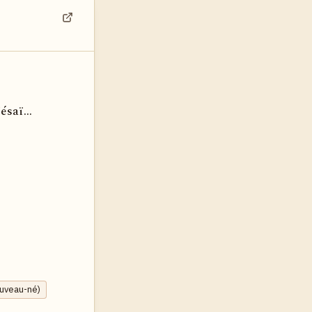
Voir dans son contexte
saï...
ouveau-né)