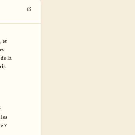
Voir dans son contexte
, et
es
 de la
ais
e
 les
je ?