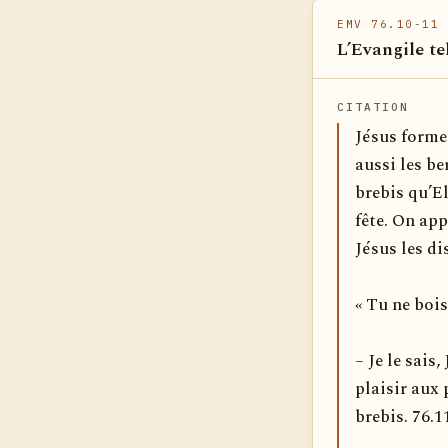
EMV 76.10-11
L’Evangile te
CITATION
Jésus forme 
aussi les be
brebis qu’El
fête. On app
Jésus les di
« Tu ne bois
– Je le sais
plaisir aux p
brebis. 76.1