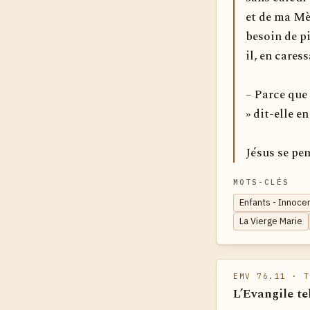
et de ma Mè
besoin de pi
il, en caress
– Parce que
» dit-elle e
Jésus se pen
MOTS-CLÉS
Enfants - Innoce
La Vierge Marie
EMV 76.11
· T
L’Evangile te