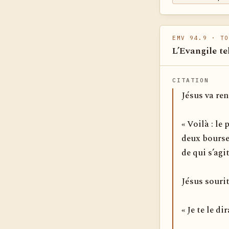
EMV 94.9
· TO
L’Evangile te
CITATION
Jésus va ren
« Voilà : le
deux bourses
de qui s’agit
Jésus sourit
« Je te le d