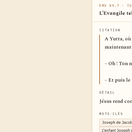
EMV 89.7
· TO
L’Evangile te
CITATION
A Yutta, où 
maintenant 
– Oh ! Ton 
– Et puis le 
DÉTAIL
Jésus rend com
MOTS-CLÉS
Joseph de Jacob
L'enfant Joseph 