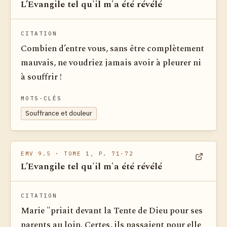
L’Evangile tel qu'il m'a été révélé
Voir dan
CITATION
Combien d’entre vous, sans être complètement
mauvais, ne voudriez jamais avoir à pleurer ni
à souffrir !
MOTS-CLÉS
Souffrance et douleur
EMV 9.5
· TOME 1, P. 71-72
L’Evangile tel qu'il m'a été révélé
Voir dan
CITATION
Marie "priait devant la Tente de Dieu pour ses
parents au loin. Certes, ils passaient pour elle