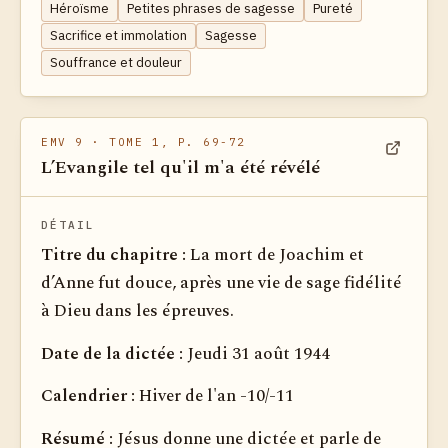
Héroïsme
Petites phrases de sagesse
Pureté
Sacrifice et immolation
Sagesse
Souffrance et douleur
EMV 9
· TOME 1, P. 69-72
L’Evangile tel qu'il m'a été révélé
Voir dan
DÉTAIL
Titre du chapitre :
La mort de Joachim et
d’Anne fut douce, après une vie de sage fidélité
à Dieu dans les épreuves.
Date de la dictée :
Jeudi 31 août 1944
Calendrier :
Hiver de l'an -10/-11
Résumé :
Jésus donne une dictée et parle de