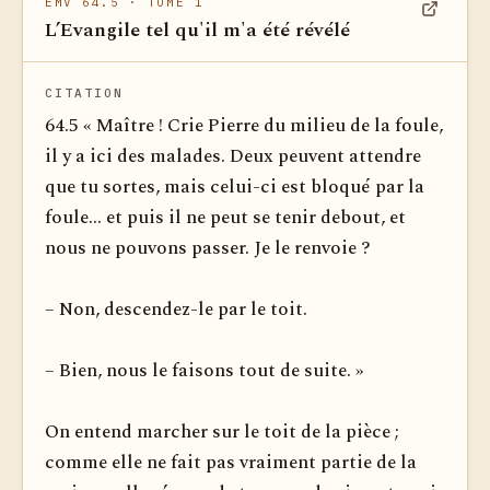
EMV 64.5
· TOME 1
L’Evangile tel qu'il m'a été révélé
Voir dan
CITATION
64.5 « Maître ! Crie Pierre du milieu de la foule,
il y a ici des ma­lades. Deux peuvent attendre
que tu sortes, mais celui-ci est bloqué par la
foule... et puis il ne peut se tenir debout, et
nous ne pouvons passer. Je le renvoie ?
– Non, descendez-le par le toit.
– Bien, nous le faisons tout de suite. »
On entend marcher sur le toit de la pièce ;
comme elle ne fait pas vraiment partie de la