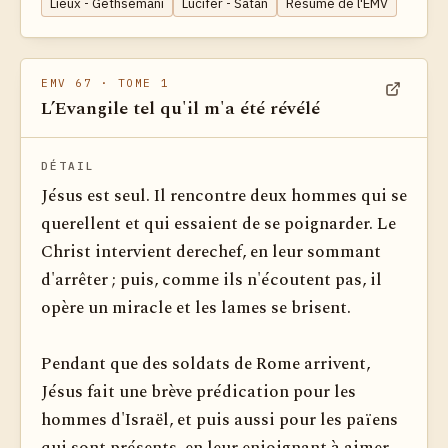
Lieux - Gethsémani
Lucifer - Satan
Résumé de l'EMV
EMV 67
· TOME 1
L’Evangile tel qu'il m'a été révélé
Voir dan
DÉTAIL
Jésus est seul. Il rencontre deux hommes qui se
querellent et qui essaient de se poignarder. Le
Christ intervient derechef, en leur sommant
d'arrêter ; puis, comme ils n'écoutent pas, il
opère un miracle et les lames se brisent.
Pendant que des soldats de Rome arrivent,
Jésus fait une brève prédication pour les
hommes d'Israël, et puis aussi pour les païens