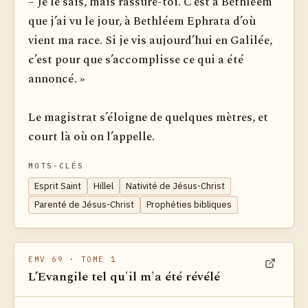
– Je le sais, mais rassure-toi. C’est à Bethléem
que j’ai vu le jour, à Bethléem Ephrata d’où
vient ma race. Si je vis aujourd’hui en Galilée,
c’est pour que s’accomplisse ce qui a été
annoncé. »
Le magistrat s’éloigne de quelques mètres, et
court là où on l’appelle.
MOTS-CLÉS
Esprit Saint
Hillel
Nativité de Jésus-Christ
Parenté de Jésus-Christ
Prophéties bibliques
EMV 69
· TOME 1
L’Evangile tel qu'il m'a été révélé
Voir dan