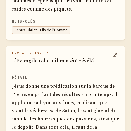
hommes hargneux qui s’en vont, hautains et
raides comme des piquets.
MOTS-CLÉS
Jésus-Christ - Fils de l'Homme
EMV 65
· TOME 1
L’Evangile tel qu'il m'a été révélé
Voir dan
DÉTAIL
Jésus donne une prédication sur la barque de
Pierre, en parlant des récoltes au printemps. Il
applique sa leçon aux âmes, en disant que
vient la sécheresse de Satan, le vent glacial du
monde, les bourrasques des passions, ainsi que
le dégoût. Dans tout cela, il faut de la