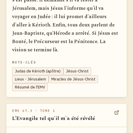
s'est passé. Il demande s'il va rester à
Jérusalem, mais Jésus l'informe qu'il va
voyager en Judée : il lui promet d'ailleurs
d'aller à Kérioth. Enfin, tous deux parlent de
Jean-Baptiste, qu'Hérode a arrêté. Si Jésus est
Bonté, le Précurseur est la Pénitence. La
vision se termine là.
MOTS-CLÉS
Judas de Kérioth (apôtre)
Jésus-Christ
Lieux - Jérusalem
Miracles de Jésus-Christ
Résumé de l'EMV
EMV 67.3
· TOME 1
L’Evangile tel qu'il m'a été révélé
Voir dan