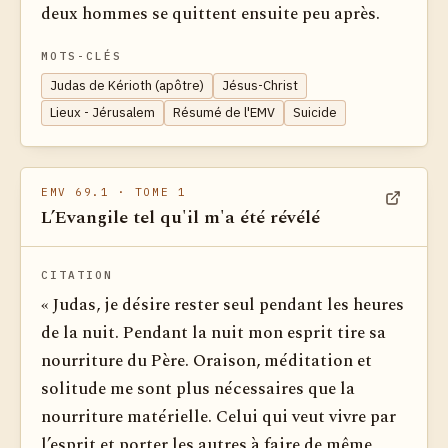
deux hommes se quittent ensuite peu après.
MOTS-CLÉS
Judas de Kérioth (apôtre)
Jésus-Christ
Lieux - Jérusalem
Résumé de l'EMV
Suicide
EMV 69.1
· TOME 1
L’Evangile tel qu'il m'a été révélé
Voir dan
CITATION
« Judas, je désire rester seul pendant les heures
de la nuit. Pendant la nuit mon esprit tire sa
nourriture du Père. Oraison, méditation et
solitude me sont plus nécessaires que la
nourriture matérielle. Celui qui veut vivre par
l’esprit et porter les autres à faire de même,