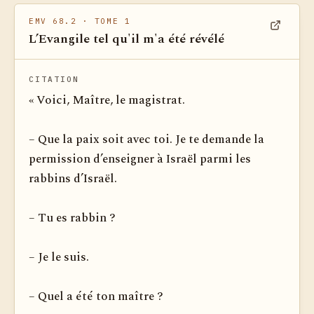
EMV 68.2
· TOME 1
L’Evangile tel qu'il m'a été révélé
Voir dan
CITATION
« Voici, Maître, le magistrat.
– Que la paix soit avec toi. Je te demande la
permission d’enseigner à Israël parmi les
rabbins d’Israël.
– Tu es rabbin ?
– Je le suis.
– Quel a été ton maître ?