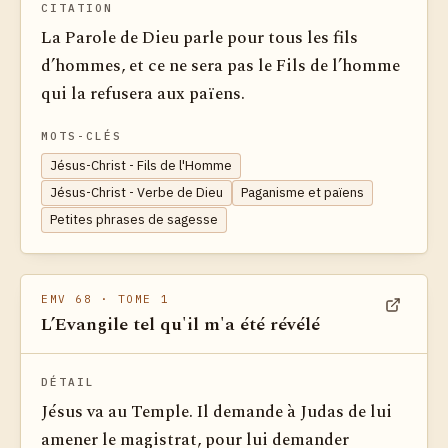
CITATION
La Parole de Dieu parle pour tous les fils
d’hommes, et ce ne sera pas le Fils de l’homme
qui la refusera aux païens.
MOTS-CLÉS
Jésus-Christ - Fils de l'Homme
Jésus-Christ - Verbe de Dieu
Paganisme et païens
Petites phrases de sagesse
EMV 68
· TOME 1
L’Evangile tel qu'il m'a été révélé
Voir dan
DÉTAIL
Jésus va au Temple. Il demande à Judas de lui
amener le magistrat, pour lui demander