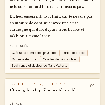
histoire de larmes que, à moitié morte comme
je le suis aujourd’hui, je ne transcris pas.
Et, heureusement, tout finit, car je ne suis pas
en mesure de continuer avec une crise
cardiaque qui dure depuis trois heures et
m’éblouit même la vue.
MOTS-CLÉS
Guérisons et miracles physiques
Jérusa de Docco
Marianne de Docco
Miracles de Jésus-Christ
Souffrance et douleur de Maria Valtorta
EMV 134
· TOME 2, P. 403-406
L’Evangile tel qu'il m'a été révélé
Voir dan
DÉTAIL