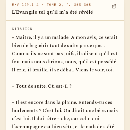
EMV 129.1-4
· TOME 2, P. 365-368
L’Evangile tel qu'il m'a été révélé
Voir dan
CITATION
« Maître, il y a un malade. A mon avis, ce serait
bien de le guérir tout de suite parce que...
Comme ils ne sont pas juifs, ils disent qu’il est
fou, mais nous dirions, nous, qu’il est possédé.
Il crie, il braille, il se débat. Viens le voir, toi.
– Tout de suite. Où est-il ?
– Il est encore dans la plaine. Entends-tu ces
hurlements ? C’est lui. On dirait une bête, mais
c’est lui. Il doit être riche, car celui qui
l’accompagne est bien vêtu, et le malade a été