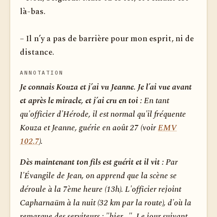
là-bas.
– Il n’y a pas de barrière pour mon esprit, ni de
distance.
ANNOTATION
Je connais Kouza et j’ai vu Jeanne. Je l’ai vue avant
et après le miracle, et j’ai cru en toi :
En tant
qu'officier d'Hérode, il est normal qu'il fréquente
Kouza et Jeanne, guérie en août 27 (voir
EMV
102.7
).
Dès maintenant ton fils est guérit et il vit :
Par
l'Évangile de Jean, on apprend que la scène se
déroule à la 7ème heure (13h). L'officier rejoint
Capharnaüm à la nuit (32 km par la route), d'où la
remarque des serviteurs : "hier...". Le jour suivant