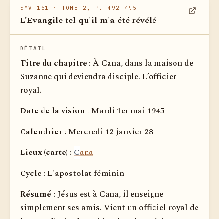
EMV 151
· TOME 2, P. 492-495
L’Evangile tel qu'il m'a été révélé
Voir dan
DÉTAIL
Titre du chapitre :
À Cana, dans la maison de
Suzanne qui deviendra disciple. L’officier
royal.
Date de la vision :
Mardi 1er mai 1945
Calendrier :
Mercredi 12 janvier 28
Lieux (carte) :
C
ana
Cycle :
L'apostolat féminin
Résumé :
Jésus est à Cana, il enseigne
simplement ses amis. Vient un officiel royal de