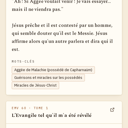
"Ah ! Si Aggée voulait venir ! Je vais essayer...
mais il ne viendra pas."
Jésus prêche et il est contesté par un homme,
qui semble douter qu'il est le Messie. Jésus
affirme alors qu'un autre parlera et dira qui il
est.
MOTS-CLÉS
Aggée de Malachie (possédé de Capharnaüm)
Guérisons et miracles sur les possédés
Miracles de Jésus-Christ
EMV 60
· TOME 1
L’Evangile tel qu'il m'a été révélé
Voir dan