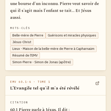
une bourse d'un inconnu. Pierre veut savoir de
qui il s'agit mais l'enfant se tait... Et Jésus
aussi.
MOTS-CLÉS
Belle-mère de Pierre
Guérisons et miracles physiques
Jésus-Christ
Lieux - Maison de la belle-mère de Pierre à Capharnaüm
Résumé de l'EMV
Simon-Pierre - Simon de Jonas (apôtre)
EMV 60.1-6
· TOME 1
L’Evangile tel qu'il m'a été révélé
Voir dan
CITATION
60.1 Pierre parle à Jésus. Il dit :