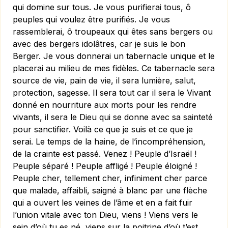
qui domine sur tous. Je vous purifierai tous, ô
peuples qui voulez être purifiés. Je vous
rassemblerai, ô troupeaux qui êtes sans bergers ou
avec des bergers idolâtres, car je suis le bon
Berger. Je vous donnerai un tabernacle unique et le
placerai au milieu de mes fidèles. Ce tabernacle sera
source de vie, pain de vie, il sera lumière, salut,
protection, sagesse. Il sera tout car il sera le Vivant
donné en nourriture aux morts pour les rendre
vivants, il sera le Dieu qui se donne avec sa sainteté
pour sanctifier. Voilà ce que je suis et ce que je
serai. Le temps de la haine, de l’incompréhension,
de la crainte est passé. Venez ! Peuple d’Israël !
Peuple séparé ! Peuple affligé ! Peuple éloigné !
Peuple cher, tellement cher, infiniment cher parce
que malade, affaibli, saigné à blanc par une flèche
qui a ouvert les veines de l’âme et en a fait fuir
l’union vitale avec ton Dieu, viens ! Viens vers le
sein d’où tu es né, viens sur la poitrine d’où t’est