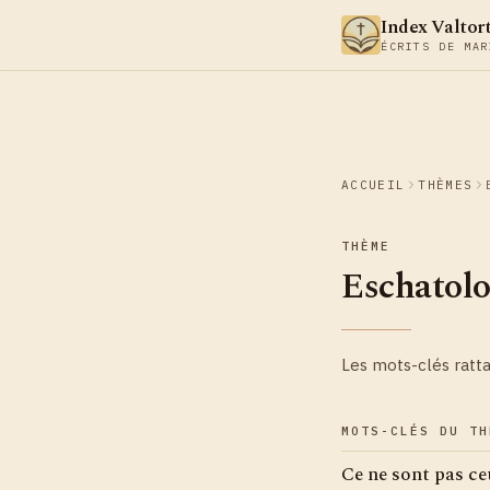
Aller au contenu
Index Valtor
ÉCRITS DE MAR
ACCUEIL
THÈMES
THÈME
Eschatolo
Les mots-clés ratt
MOTS-CLÉS DU TH
Ce ne sont pas ceu