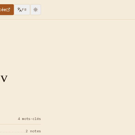
cée
FR
MV
4 mots-clés
2 notes