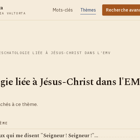
ta
Mots-clés
Thèmes
Recherche avan
IA VALTORTA
ESCHATOLOGIE LIÉE À JÉSUS-CHRIST DANS L'EMV
gie liée à Jésus-Christ dans l'E
achés à ce thème.
ÈME
x qui me disent "Seigneur ! Seigneur !"...