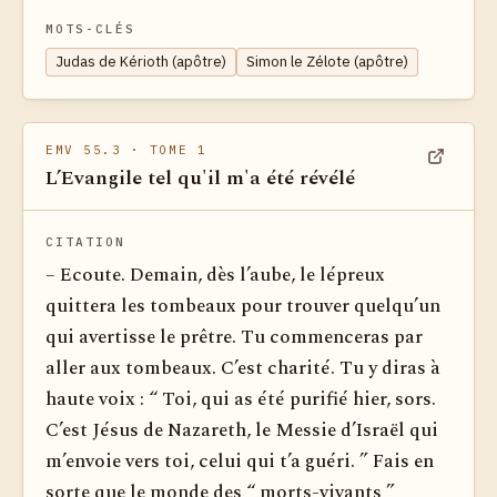
MOTS-CLÉS
Judas de Kérioth (apôtre)
Simon le Zélote (apôtre)
EMV 55.3
· TOME 1
L’Evangile tel qu'il m'a été révélé
Voir dan
CITATION
– Ecoute. Demain, dès l’aube, le lépreux
quittera les tombeaux pour trouver quelqu’un
qui avertisse le prêtre. Tu commenceras par
aller aux tombeaux. C’est charité. Tu y diras à
haute voix : “ Toi, qui as été purifié hier, sors.
C’est Jésus de Nazareth, le Messie d’Israël qui
m’envoie vers toi, celui qui t’a guéri. ” Fais en
sorte que le monde des “ morts-vivants ”