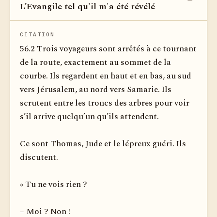
L’Evangile tel qu'il m'a été révélé
Voir dan
CITATION
56.2 Trois voyageurs sont arrêtés à ce tournant
de la route, exactement au sommet de la
courbe. Ils regardent en haut et en bas, au sud
vers Jérusalem, au nord vers Samarie. Ils
scrutent entre les troncs des arbres pour voir
s’il arrive quelqu’un qu’ils at­tendent.
Ce sont Thomas, Jude et le lépreux guéri. Ils
dis­cutent.
« Tu ne vois rien ?
– Moi ? Non !