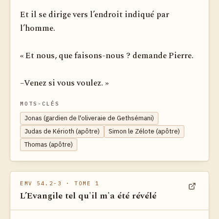
Et il se dirige vers l’endroit indiqué par
l’homme.
« Et nous, que faisons-nous ? demande Pierre.
–Venez si vous voulez. »
MOTS-CLÉS
Jonas (gardien de l'oliveraie de Gethsémani)
Judas de Kérioth (apôtre)
Simon le Zélote (apôtre)
Thomas (apôtre)
EMV 54.2-3
· TOME 1
L’Evangile tel qu'il m'a été révélé
Voir dan