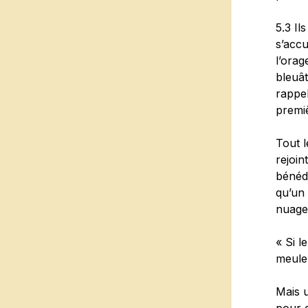
5.3 Il
s’accu
l’orag
bleuât
rappel
premiè
Tout l
rejoin
bénédi
qu’un 
nuage
« Si l
meule
Mais u