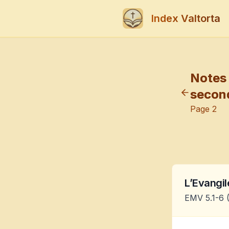
Index Valtorta
Notes 
secon
Page
2
L’Evangile
EMV 5.1-6
(