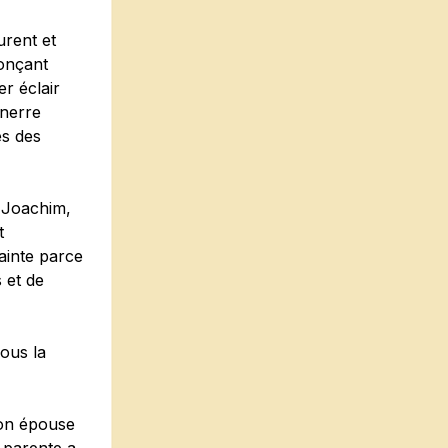
urent et
nonçant
er éclair
nnerre
es des
, Joachim,
t
rainte parce
 et de
sous la
son épouse