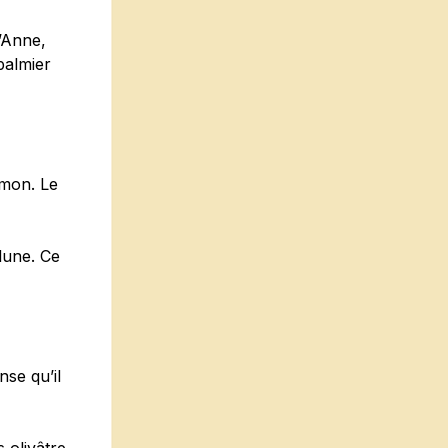
u’Anne,
 palmier
rmon. Le
 lune. Ce
nse qu’il