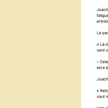
Joachi
fatigu
entrel
La par
« Là-
vent v
– Cela
sera 
Joach
« Reto
vaut m