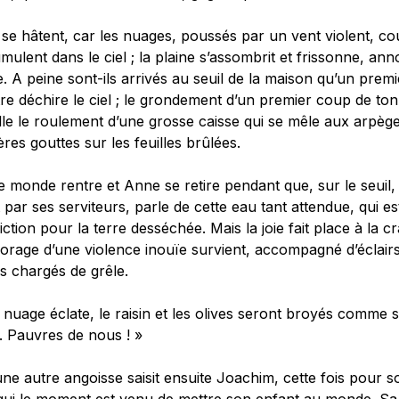
s se hâtent, car les nuages, poussés par un vent violent, co
mulent dans le ciel ; la plaine s’assombrit et frissonne, an
e. A peine sont-ils arrivés au seuil de la maison qu’un premi
re déchire le ciel ; le grondement d’un premier coup de to
le le roulement d’une grosse caisse qui se mêle aux arpèg
res gouttes sur les feuilles brûlées.
e monde rentre et Anne se retire pendant que, sur le seuil
t par ses serviteurs, parle de cette eau tant attendue, qui es
ction pour la terre desséchée. Mais la joie fait place à la c
orage d’une violence inouïe survient, accompagné d’éclairs
s chargés de grêle.
e nuage éclate, le raisin et les olives seront broyés comme 
. Pauvres de nous ! »
ne autre angoisse saisit ensuite Joachim, cette fois pour 