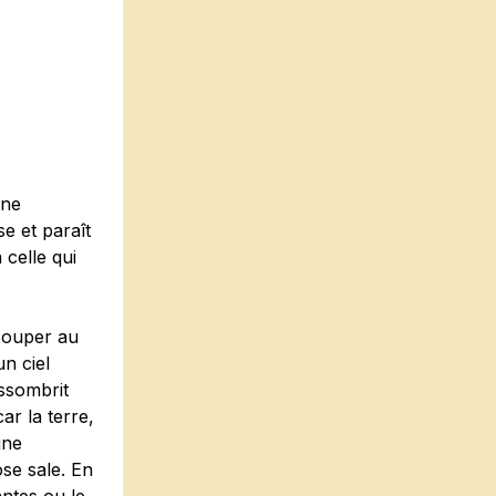
une
se et paraît
 celle qui
 couper au
n ciel
assombrit
ar la terre,
ine
se sale. En