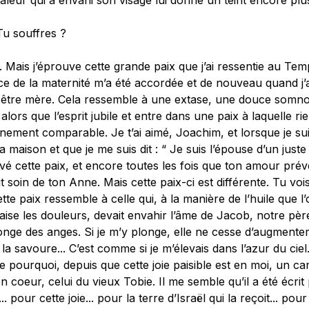
leur qui a envahi son visage lui donne un teint encore plus
Tu souffres ?
 Mais j’éprouve cette grande paix que j’ai ressentie au Te
ce de la maternité m’a été accordée et de nouveau quand j’
is être mère. Cela res­semble à une extase, une douce somn
alors que l’esprit jubile et entre dans une paix à laquelle rie
ement comparable. Je t’ai aimé, Joachim, et lorsque je su
a maison et que je me suis dit : “ Je suis l’épouse d’un juste ”,
é cette paix, et encore toutes les fois que ton amour pré
t soin de ton Anne. Mais cette paix-ci est différente. Tu vois
tte paix ressemble à celle qui, à la manière de l’huile que l
aise les douleurs, devait envahir l’âme de Jacob, notre pèr
onge des anges. Si je m’y plonge, elle ne cesse d’augmente
 la savoure... C’est comme si je m’élevais dans l’azur du ciel..
re pourquoi, depuis que cette joie paisible est en moi, un ca
 coeur, celui du vieux Tobie. Il me semble qu’il a été écrit
.. pour cette joie... pour la terre d’Israël qui la reçoit... po