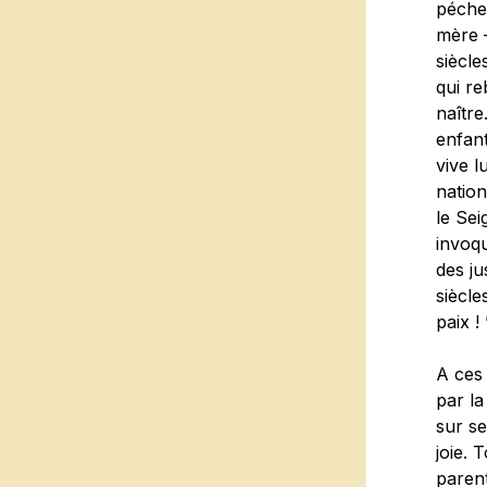
pécher
mère –
siècle
qui re
naître
enfant
vive l
nation
le Sei
invoqu
des ju
siècle
paix ! 
A ces
par la
sur se
joie. 
parent