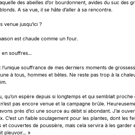
aquelle des abeilles d’or bourdonnent, avides du suc des gr
 blonds. A sa vue, il se hâte d’aller à sa rencontre.
s venue jusqu’ici ?
maison est chaude comme un four.
u en souffres...
t l’unique souffrance de mes derniers moments de grossesse
ne à tous, hommes et bêtes. Ne reste pas trop à la chaleu
im.
u, qu’on espère depuis si longtemps et qui semblait proche 
, n’est pas encore venue et la campagne brûle. Heureusem
vons près d’ici une source au débit si abondant. J’ai ouver
. C’est un faible soulagement pour les plantes, dont les feu
 et couvertes de poussière, mais cela servira à les garder en
t pleuvoir... »