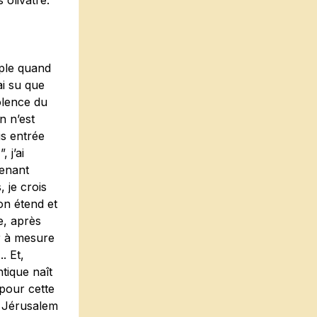
 olivâtre.
mple quand
ai su que
olence du
n n’est
is entrée
 j’ai
venant
, je crois
’on étend et
e, après
r à mesure
. Et,
ntique naît
 pour cette
ur Jérusalem