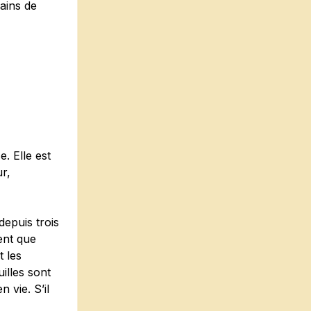
ains de
. Elle est
r,
depuis trois
ent que
t les
illes sont
 vie. S’il