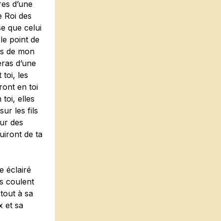
res d’une
e Roi des
se que celui
le point de
ais de mon
leras d’une
toi, les
ront en toi
toi, elles
ur les fils
eur des
uiront de ta
 éclairé
s coulent
tout à sa
x et sa