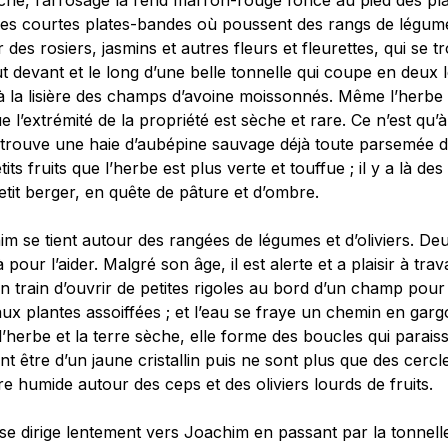
che, l’arrosage la rend marron-rouge foncé au pied des pla
des courtes plates-bandes où poussent des rangs de légum
 des rosiers, jasmins et autres fleurs et fleurettes, qui se t
t devant et le long d’une belle tonnelle qui coupe en deux 
à la lisière des champs d’avoine moissonnés. Même l’herbe 
 l’extrémité de la propriété est sèche et rare. Ce n’est qu’à l
 trouve une haie d’aubépine sauvage déjà toute parsemée d
tits fruits que l’herbe est plus verte et touffue ; il y a là des
etit berger, en quête de pâture et d’ombre.
im se tient autour des rangées de légumes et d’oliviers. 
à pour l’aider. Malgré son âge, il est alerte et a plaisir à travai
n train d’ouvrir de petites rigoles au bord d’un champ pou
aux plantes assoiffées ; et l’eau se fraye un chemin en gargo
l’herbe et la terre sèche, elle forme des boucles qui parais
 être d’un jaune cristallin puis ne sont plus que des cerc
re humide autour des ceps et des oliviers lourds de fruits.
se dirige lentement vers Joachim en passant par la tonnel