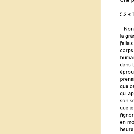
Une pâ
5.2 « 
– Non.
la grâ
j’alla
corps 
humain
dans t
éprouv
prenai
que ce
qui ap
son s
que je
j’igno
en mon
heure.