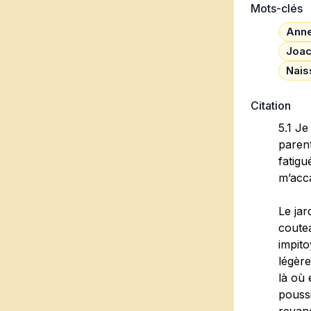
Mots-clés
Anne
Joac
Nais
Citation
5.1 Je
parent
fatigu
m’acc
Le jar
coutea
impito
légère
là où 
poussi