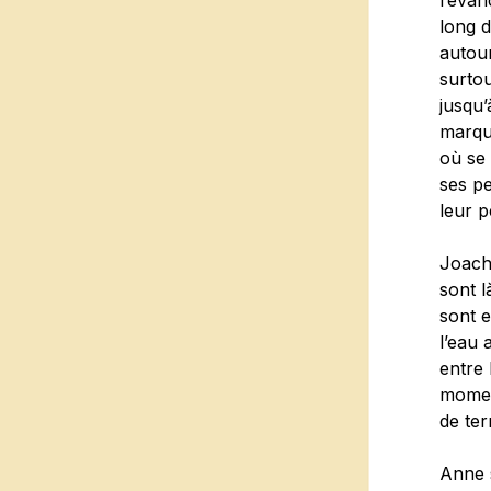
revan
long 
autour
surtou
jusqu’
marque
où se
ses pe
leur p
Joach
sont l
sont e
l’eau 
entre 
moment
de ter
Anne 