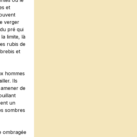
ntes ou le
es et
rouvent
le verger
du pré qui
a limite, là
es rubis de
 brebis et
Deux hommes
ller. Ils
r amener de
uillant
sent un
les sombres
le ombragée