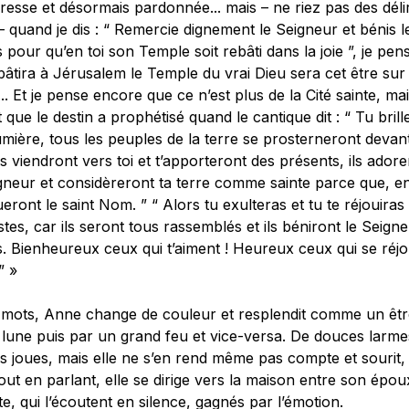
esse et désormais pardonnée... mais – ne riez pas des déli
 quand je dis : “ Remercie dignement le Seigneur et bénis l
s pour qu’en toi son Temple soit rebâti dans la joie ”, je pen
bâtira à Jérusalem le Temple du vrai Dieu sera cet être sur 
... Et je pense encore que ce n’est plus de la Cité sainte, m
 que le destin a prophétisé quand le cantique dit : “ Tu bril
umière, tous les peuples de la terre se prosterneront devant 
s viendront vers toi et t’apporteront des présents, ils adore
gneur et considèreront ta terre comme sainte parce que, en 
eront le saint Nom. ” “ Alors tu exulteras et tu te réjouiras s
stes, car ils seront tous rassemblés et ils béniront le Seign
s. Bienheureux ceux qui t’aiment ! Heureux ceux qui se réjo
” »
 mots, Anne change de couleur et resplendit comme un être
 lune puis par un grand feu et vice-versa. De douces larme
s joues, mais elle ne s’en rend même pas compte et sourit, 
Tout en parlant, elle se dirige vers la maison entre son épou
e, qui l’écoutent en silence, gagnés par l’émotion.