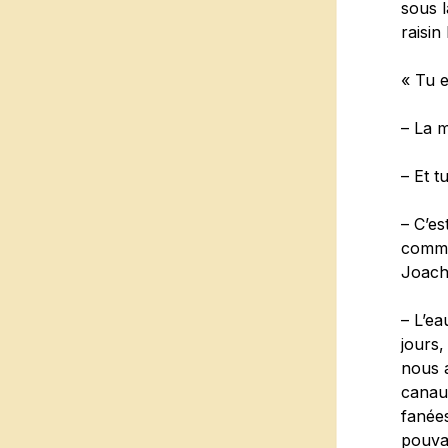
sous l
raisin
« Tu e
– La 
– Et t
– C’es
commu
Joach
– L’ea
jours
nous a
canaux
fanées
pouvai