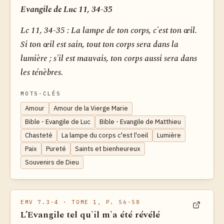
Evangile de Luc 11, 34-35
Lc 11, 34-35 :
La lampe de ton corps, c'est ton œil.
Si ton œil est sain, tout ton corps sera dans la
lumière ; s'il est mauvais, ton corps aussi sera dans
les ténèbres.
MOTS-CLÉS
Amour
Amour de la Vierge Marie
Bible - Evangile de Luc
Bible - Evangile de Matthieu
Chasteté
La lampe du corps c'est l'oeil
Lumière
Paix
Pureté
Saints et bienheureux
Souvenirs de Dieu
EMV 7.3-4
· TOME 1, P. 56-58
L’Evangile tel qu'il m'a été révélé
Voir dan