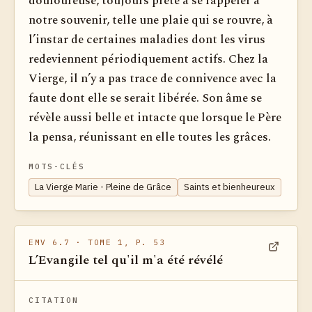
douloureuse, toujours prête à se rappeler à
notre souvenir, telle une plaie qui se rouvre, à
l’instar de certaines maladies dont les virus
redeviennent périodiquement actifs. Chez la
Vierge, il n’y a pas trace de connivence avec la
faute dont elle se serait libérée. Son âme se
révèle aussi belle et intacte que lorsque le Père
la pensa, réunissant en elle toutes les grâces.
MOTS-CLÉS
La Vierge Marie - Pleine de Grâce
Saints et bienheureux
EMV 6.7
· TOME 1, P. 53
L’Evangile tel qu'il m'a été révélé
Voir dan
CITATION