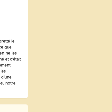
retté le
rce que
ien ne les
é et c’était
uement
 les
 d’une
os, notre