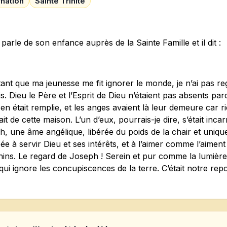
rnation
Sainte Trinité
parle de son enfance auprès de la Sainte Famille et il dit :
ant que ma jeunesse me fit ignorer le monde, je n’ai pas reg
s. Dieu le Père et l’Esprit de Dieu n’étaient pas absents pa
en était remplie, et les anges avaient là leur demeure car r
ait de cette maison. L’un d’eux, pourrais-je dire, s’était incarn
, une âme angélique, libérée du poids de la chair et uniq
e à servir Dieu et ses intérêts, et à l’aimer comme l’aiment
ins. Le regard de Joseph ! Serein et pur comme la lu­mière
 qui ignore les concupiscences de la terre. C’était notre rep