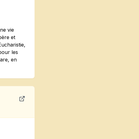
ne vie
père et
ucharistie,
pour les
rare, en