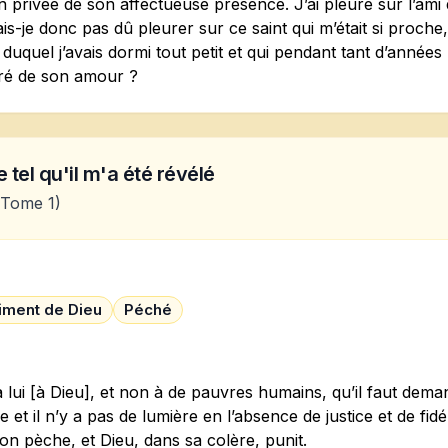
 privée de son affectueuse présence. J’ai pleuré sur l’ami 
is-je donc pas dû pleurer sur ce saint qui m’était si proche,
duquel j’avais dormi tout petit et qui pendant tant d’années 
ré de son amour ?
 tel qu'il m'a été révélé
Tome 1)
iment de Dieu
Péché
à lui [à Dieu], et non à de pauvres humains, qu’il faut dema
e et il n’y a pas de lumière en l’absence de justice et de fidél
on pèche, et Dieu, dans sa colère, punit.