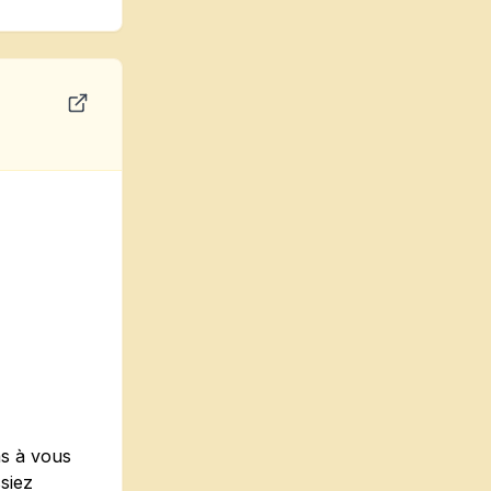
as à vous
ssiez