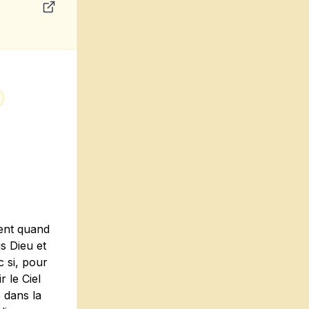
ment quand
is Dieu et
c si, pour
r le Ciel
 dans la