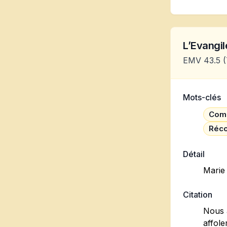
L’Evangile
EMV 43.5
(
Mots-clés
Comm
Réco
Détail
Marie 
Citation
Nous 
affole