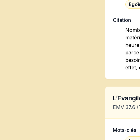
Ego
Citation
Nombre
matéri
heureu
parce 
besoin
effet,
L’Evangile
EMV 37.6
(
Mots-clés