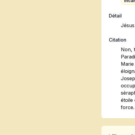
Inca
Détail
Jésus 
Citation
Non, t
Paradi
Marie 
éloign
Joseph
occupé
séraph
étoile
force.