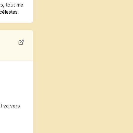
us, tout me
célestes.
l va vers