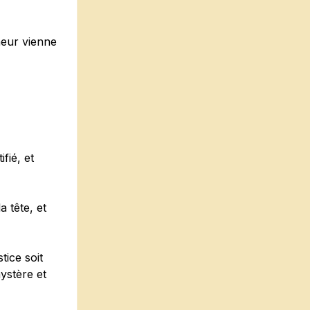
neur vienne
fié, et
a tête, et
tice soit
ystère et