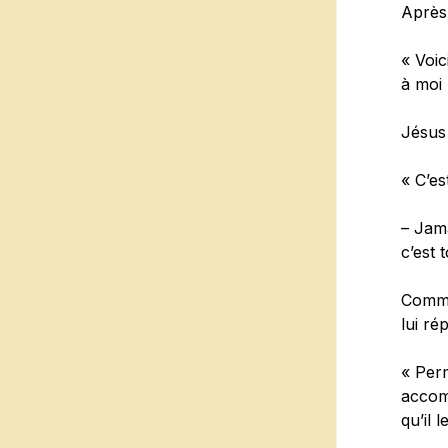
Après 
« Voic
à moi 
Jésus 
« C’es
– Jama
c’est 
Comme 
lui ré
« Perm
accomp
qu’il 