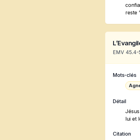
confia
reste
L’Evangile
EMV 45.4-
Mots-clés
Agne
Détail
Jésus 
lui et
Citation