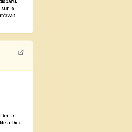
disparu.
 sur le
m’avait
nder la
ité à Dieu.