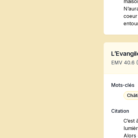
maison
N’aura
coeur 
entou
L’Evangile
EMV 40.6
(
Mots-clés
Chât
Citation
C’est 
lumièr
Alors 