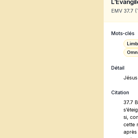
L’Evangile
EMV 37.7
(
Mots-clés
Limb
Omni
Détail
Jésus 
Citation
37.7 B
s’étei
si, co
cette 
après 