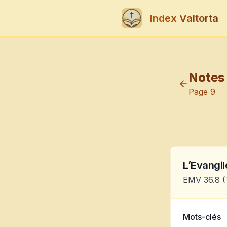
Index Valtorta
Notes 
Page
9
L’Evangile
EMV 36.8
(
Mots-clés