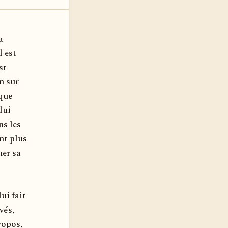
a
 est
st
n sur
 que
lui
ns les
nt plus
her sa
ui fait
vés,
ropos,