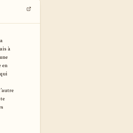
Voir dans son contexte
la
ais à
’une
e en
 qui
l’autre
tte
es