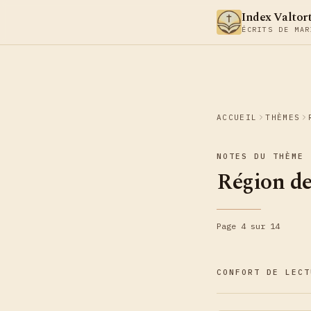
Aller au contenu
Index Valtor
ÉCRITS DE MAR
ACCUEIL
THÈMES
NOTES DU THÈME
Région de
Page 4 sur 14
CONFORT DE LECT