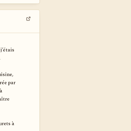
Voir dans son contexte
j’étais
.
isine,
rée par
 à
aître
urets à