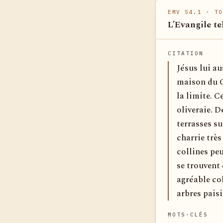
EMV 54.1
· TO
L’Evangile te
CITATION
Jésus lui au
maison du Cé
la limite. 
oliveraie. D
terrasses su
charrie très
collines peu
se trouvent 
agréable col
arbres paisi
MOTS-CLÉS