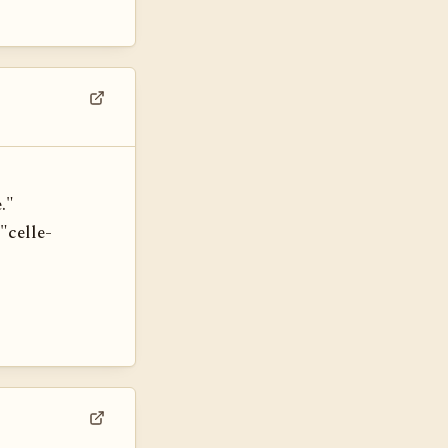
Voir dans son contexte
."
"celle-
Voir dans son contexte