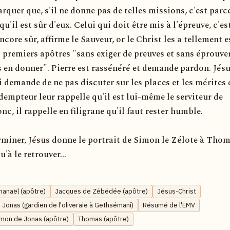
arquer que, s'il ne donne pas de telles missions, c'est parce
qu'il est sûr d'eux. Celui qui doit être mis à l'épreuve, c'es
encore sûr, affirme le Sauveur, or le Christ les a tellement 
es premiers apôtres "sans exiger de preuves et sans éprouver
 en donner". Pierre est rassénéré et demande pardon. Jésu
ui demande de ne pas discuter sur les places et les mérites 
empteur leur rappelle qu'il est lui-même le serviteur de
nc, il rappelle en filigrane qu'il faut rester humble.
rminer, Jésus donne le portrait de Simon le Zélote à Thoma
u'à le retrouver...
hanaël (apôtre)
Jacques de Zébédée (apôtre)
Jésus-Christ
 Jonas (gardien de l'oliveraie à Gethsémani)
Résumé de l'EMV
imon de Jonas (apôtre)
Thomas (apôtre)