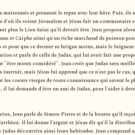
 la maisonnée et prennent le repas avec leur hôte. Puis, ils 
ie d'où ils voient Jérusalem et Jésus fait un commentaire s
est plus le Lieu Saint qu'il devrait être. Jean propose alor
Hanne et Caïphe ainsi qu'un riche marchand de poisson pou
s et pour que ce dernier se fatigue moins, mais le Seigneur
ation et parle de celle de Judas, qui lui avait fait une pro
 "être mieux considéré". Jean croit que Judas sera meill
s instruit, mais Jésus lui apprend que ce n'est pas le cas, 
t les coeurs vierges de toute connaissance qui savent le p
t, il lui demande d'être un ami de Judas, pour l'aider à dev
aites, Jean parle de Simon-Pierre et de la bourse qu'il reço
tthieu). Il lui donne l'argent et Jésus dit qu'il la distrib
e Judas découvrira ainsi leurs habitudes. Jean comprend a