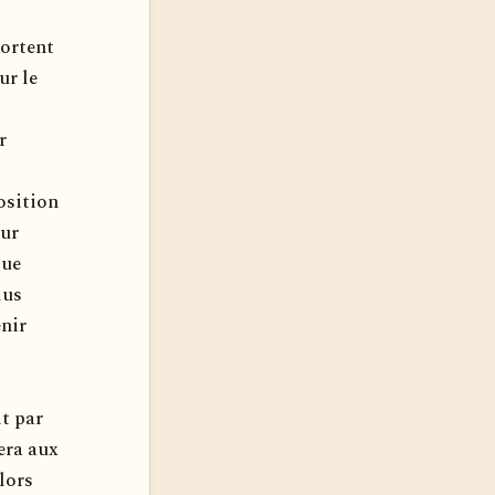
sortent
ur le
s
r
position
eur
que
lus
enir
it par
uera aux
lors