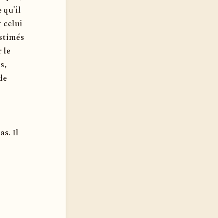
 qu'il
t celui
estimés
 le
s,
de
s. Il