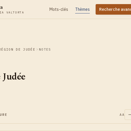
ta
Mots-clés
Thèmes
Recherche avan
IA VALTORTA
RÉGION DE JUDÉE
NOTES
 Judée
URE
AA