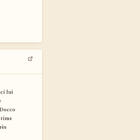
Voir dans son contexte
ci lui
e
e Docco
stime
rès