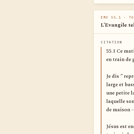
EMV 55.1
· TO
L’Evangile te
CITATION
55.1 Ce mati
en train de 
Je dis “ rep
large et bas
une petite l
laquelle son
de maison –
Jésus est en