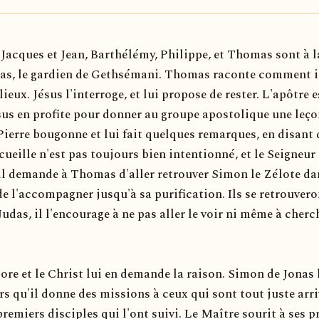
 Jacques et Jean, Barthélémy, Philippe, et Thomas sont à l
as, le gardien de Gethsémani. Thomas raconte comment il
lieux. Jésus l'interroge, et lui propose de rester. L'apôtre e
sus en profite pour donner au groupe apostolique une leço
 Pierre bougonne et lui fait quelques remarques, en disant
cueille n'est pas toujours bien intentionné, et le Seigneur 
il demande à Thomas d'aller retrouver Simon le Zélote da
e l'accompagner jusqu'à sa purification. Ils se retrouvero
Judas, il l'encourage à ne pas aller le voir ni même à cherc
core et le Christ lui en demande la raison. Simon de Jonas l
s qu'il donne des missions à ceux qui sont tout juste arri
remiers disciples qui l'ont suivi. Le Maître sourit à ses p