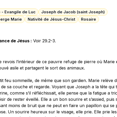
e - Evangile de Luc
Joseph de Jacob (saint Joseph)
ierge Marie
Nativité de Jésus-Christ
Rosaire
ance de Jésus :
Voir 29.2-3.
e revois l’intérieur de ce pauvre refuge de pierre où Marie
ouvé asile et partagent le sort des animaux.
tit feu sommeille, de même que son gardien. Marie re­lève
e de sa couche et regarde. Voyant que Joseph a la tête qui
trine, comme s’il réfléchissait, elle pense que la fatigue a t
sir de rester éveillé. Elle a un bon sourire et s’assied, puis 
sant moins de bruit que ne peut en faire un papillon qui se
se. Un sourire heureux sur le visage, elle prie. Elle prie le