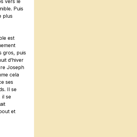
s vers le
nible. Puis
e plus
ble est
êmement
s gros, puis
uit d’hiver
uvre Joseph
omme cela
ce ses
s. Il se
il se
ait
bout et