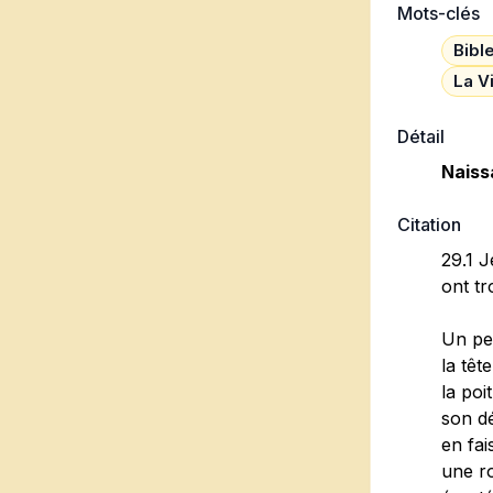
Mots-clés
Bibl
La V
Détail
Naiss
Citation
29.1 J
ont tr
Un pe
la têt
la poi
son dé
en fai
une ro