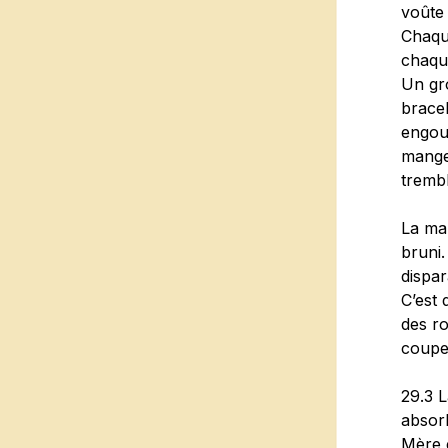
voûte 
Chaque
chaque
Un gro
brace
engour
mangeo
trembl
La man
bruni.
dispar
C’est 
des ro
coupe
29.3 L
absorb
Mère 