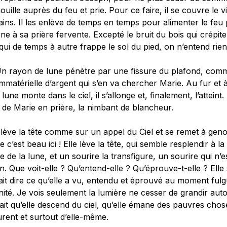
ouille auprès du feu et prie. Pour ce faire, il se couvre le v
ins. Il les enlève de temps en temps pour alimenter le feu 
ne à sa prière fervente. Excepté le bruit du bois qui crépite
 qui de temps à autre frappe le sol du pied, on n’entend rien
Un rayon de lune pénètre par une fissure du plafond, com
mmatérielle d’argent qui s’en va chercher Marie. Au fur et
 lune monte dans le ciel, il s’allonge et, finalement, l’atteint.
e de Marie en prière, la nimbant de blancheur.
lève la tête comme sur un appel du Ciel et se remet à gen
c’est beau ici ! Elle lève la tête, qui semble resplendir à l
e de la lune, et un sourire la transfigure, un sourire qui n’e
. Que voit-elle ? Qu’entend-elle ? Qu’éprouve-t-elle ? Elle
it dire ce qu’elle a vu, entendu et éprouvé au moment fulg
ité. Je vois seulement la lumière ne cesser de grandir autou
ait qu’elle descend du ciel, qu’elle émane des pauvres chos
urent et surtout d’elle-même.