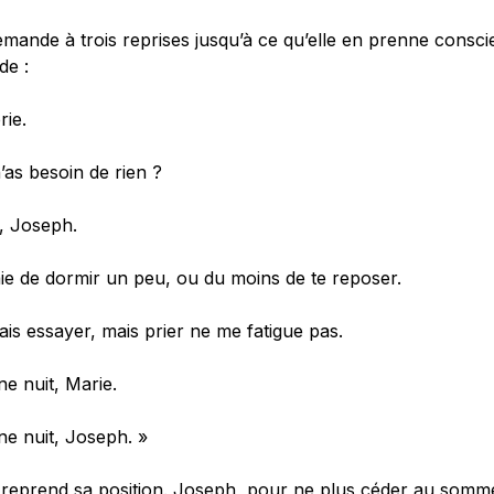
demande à trois reprises jusqu’à ce qu’elle en prenne consci
de :
rie.
’as besoin de rien ?
, Joseph.
ie de dormir un peu, ou du moins de te reposer.
ais essayer, mais prier ne me fatigue pas.
e nuit, Marie.
ne nuit, Joseph. »
 reprend sa position. Joseph, pour ne plus céder au somme