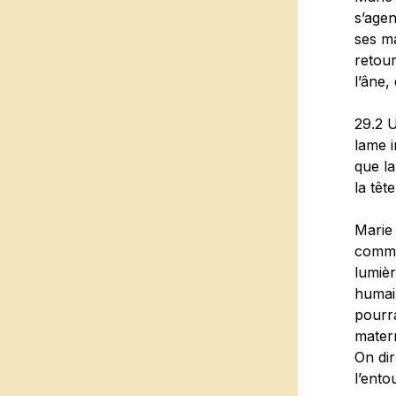
s’agen
ses ma
retour
l’âne,
29.2 
lame i
que la
la têt
Marie 
comme 
lumièr
humain
pourra
matern
On dir
l’ento