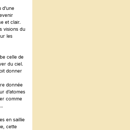
u d’une
evenir
 et clair.
s visions du
ur les
be celle de
ver du ciel.
doit donner
être donnée
eur d’atomes
ever comme
..
s en saillie
e, cette