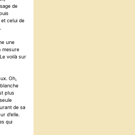
isage de
puis
 et celui de
.
me une
 à mesure
 Le voilà sur
oux. Oh,
a blanche
st plus
 seule
urant de sa
r d’elle.
es qui