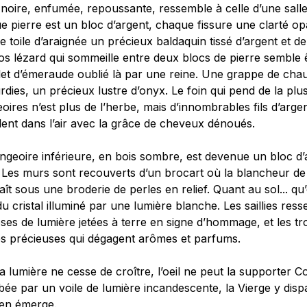
noire, enfumée, repoussante, ressemble à celle d’une salle
 pierre est un bloc d’argent, chaque fissure une clarté opa
 toile d’araignée un précieux baldaquin tissé d’argent et de
s lézard qui sommeille entre deux blocs de pierre semble 
let d’émeraude oublié là par une reine. Une grappe de cha
dies, un précieux lustre d’onyx. Le foin qui pend de la plu
ires n’est plus de l’herbe, mais d’innombrables fils d’arge
ent dans l’air avec la grâce de cheveux dénoués.
geoire inférieure, en bois sombre, est devenue un bloc d’
 Les murs sont recouverts d’un brocart où la blancheur de 
aît sous une broderie de perles en relief. Quant au sol... qu’
du cristal illuminé par une lumière blanche. Les saillies res
ses de lumière jetées à terre en signe d’hommage, et les tr
s précieuses qui dégagent arômes et parfums.
a lumière ne cesse de croître, l’oeil ne peut la supporter
ée par un voile de lumière incandescente, la Vierge y dispara
en émerge.