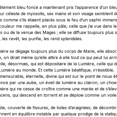
êtement bleu foncé a maintenant pris l’apparence d’un ble
r céleste de myosotis, ses mains et son visage semblent d
s comme s’ils étaient placés sous le feu d’un saphir immense
couleur me rappelle, en plus pâle, celle que j’ai vue dans le
s ou de la venue des Mages ; elle se diffuse toujours plus s
, les revêt, les purifie, les rend splendides.
ière se dégage toujours plus du corps de Marie, elle absor
e, on dirait même qu’elle attire à elle tout ce qui peut lui arri
elle, désormais, qui est dépositaire de la Lumière, celle qui 
Lumière au monde. Et cette Lumière béatifique, irrésistible,
ensurable, éternelle, divine qui est sur le point de nous 
once par une aube, un éveil de lumière au clairon, un cho
mière qui ne cesse de croître comme une marée et de s’él
ncens, qui descend en torrent et se déploie comme un voile.
te, couverte de fissures, de toiles d’araignées, de décombre
ennent en équilibre instable par quelque prodige de la statiqu