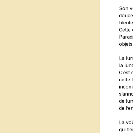
Son v
douceu
bleuté
Cette 
Paradi
objets
La lum
la lun
C’est 
cette 
incomm
s’ann
de lu
de l’e
La voû
qui ti