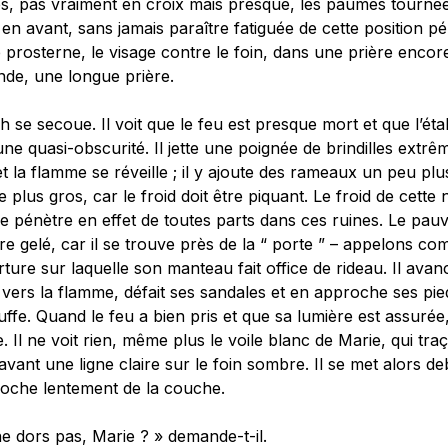
s, pas vraiment en croix mais presque, les paumes tournée
t en avant, sans jamais paraître fatiguée de cette position pé
e prosterne, le visage contre le foin, dans une prière encor
nde, une longue prière.
 se secoue. Il voit que le feu est presque mort et que l’éta
ne quasi-obscurité. Il jette une poignée de brindilles extr
et la flamme se réveille ; il y ajoute des rameaux un peu plu
 plus gros, car le froid doit être piquant. Le froid de cette n
le pénètre en effet de toutes parts dans ces ruines. Le pa
tre gelé, car il se trouve près de la “ porte ” – appelons c
rture sur laquelle son manteau fait office de rideau. Il avan
vers la flamme, défait ses sandales et en approche ses pied
ffe. Quand le feu a bien pris et que sa lumière est assurée, 
. Il ne voit rien, même plus le voile blanc de Marie, qui traç
vant une ligne claire sur le foin sombre. Il se met alors de
roche lentement de la couche.
e dors pas, Marie ? » demande-t-il.