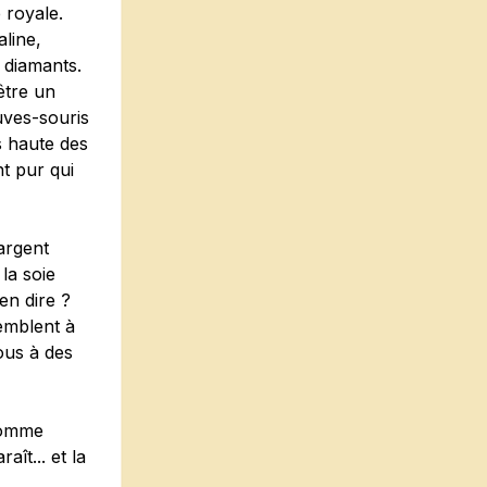
 royale.
line,
 diamants.
être un
uves-souris
s haute des
nt pur qui
argent
la soie
en dire ?
semblent à
ous à des
 Comme
ît... et la