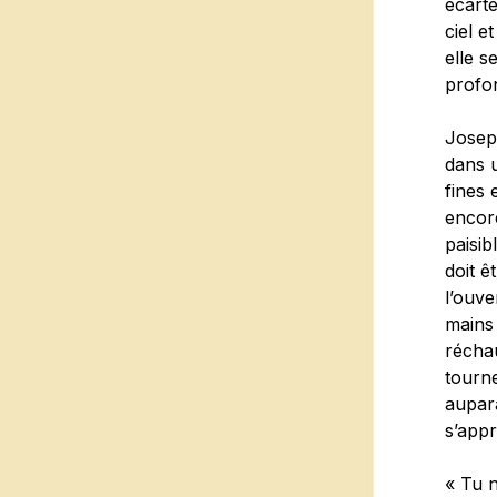
écarté
ciel e
elle s
profo
Joseph
dans u
fines 
encore
paisib
doit ê
l’ouve
mains 
réchau
tourne
aupara
s’app
« Tu n