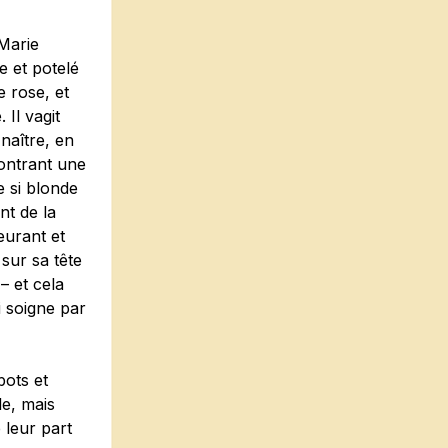
 Marie
e et potelé
 rose, et
 Il vagit
naître, en
ontrant une
e si blonde
nt de la
eurant et
 sur sa tête
– et cela
i soigne par
bots et
le, mais
 leur part