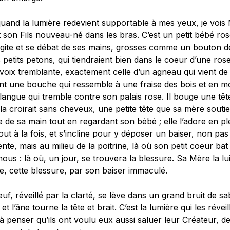
quand la lumière redevient supportable à mes yeux, je vois
 son Fils nouveau-né dans les bras. C’est un petit bébé ros
agite et se débat de ses mains, grosses comme un bouton de
 petits petons, qui tiendraient bien dans le coeur d’une rose.
voix tremblante, exactement celle d’un agneau qui vient de 
nt une bouche qui ressemble à une fraise des bois et en m
 langue qui tremble contre son palais rose. Il bouge une têt
la croirait sans cheveux, une petite tête que sa mère soutie
de sa main tout en regardant son bébé ; elle l’adore en pl
tout à la fois, et s’incline pour y déposer un baiser, non pas
nte, mais au milieu de la poitrine, là où son petit coeur bat 
ous : là où, un jour, se trouvera la blessure. Sa Mère la lu
, cette blessure, par son baiser immaculé.
uf, réveillé par la clarté, se lève dans un grand bruit de sa
 et l’âne tourne la tête et brait. C’est la lumière qui les réveil
 à penser qu’ils ont voulu eux aussi saluer leur Créateur, de