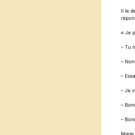
Il le 
répon
« Je p
– Tu n
– Non
– Essa
– Je v
– Bonn
– Bon
Marie