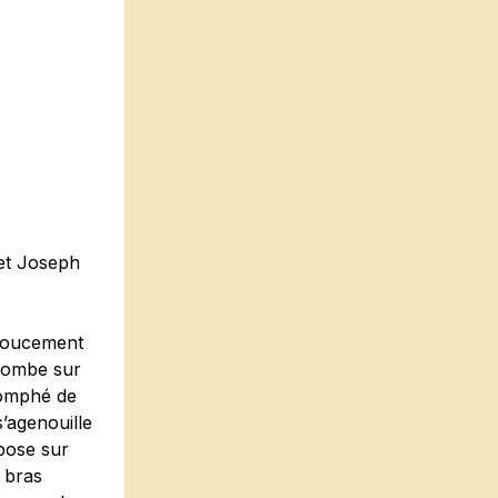
 et Joseph
 doucement
 tombe sur
riomphé de
s’agenouille
 pose sur
s bras