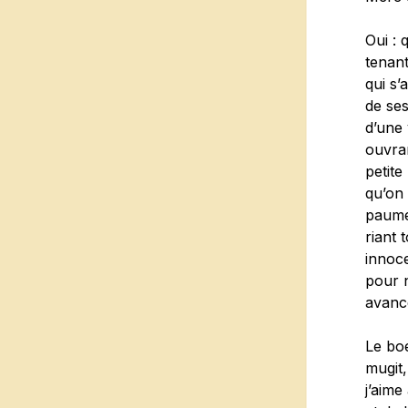
Oui : 
tenant
qui s’
de ses
d’une 
ouvra
petite
qu’on 
paume 
riant 
innoce
pour n
avance
Le boe
mugit,
j’aime