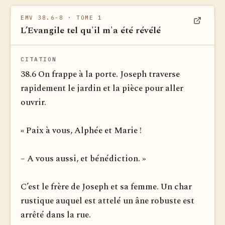
EMV 38.6-8
· TOME 1
L’Evangile tel qu'il m'a été révélé
Voir dan
CITATION
38.6 On frappe à la porte. Joseph traverse
rapidement le jardin et la pièce pour aller
ouvrir.
« Paix à vous, Alphée et Marie !
– A vous aussi, et bénédiction. »
C’est le frère de Joseph et sa femme. Un char
rustique auquel est attelé un âne robuste est
arrêté dans la rue.