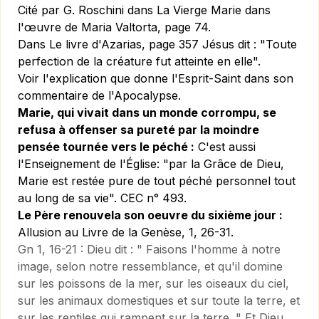
Cité par G. Roschini dans
La Vierge Marie dans
l'œuvre de Maria Valtorta,
page 74.
Dans
Le livre d'Azarias,
page 357 Jésus dit :
"Toute
perfection de la créature fut atteinte en elle".
Voir l'explication que donne l'Esprit-Saint dans
son
commentaire de l'Apocalypse.
Marie, qui vivait dans un monde corrompu, se
refusa à offenser sa pureté par la moindre
pensée tournée vers le péché :
C'est aussi
l'Enseignement de l'Église: "par la Grâce de Dieu,
Marie est restée pure de tout péché personnel tout
au long de sa vie".
CEC n° 493.
Le Père renouvela son oeuvre du sixième jour :
Allusion au Livre de la Genèse, 1, 26-31.
Gn 1, 16-21 :
Dieu dit : " Faisons l'homme à notre
image, selon notre ressemblance, et qu'il domine
sur les poissons de la mer, sur les oiseaux du ciel,
sur les animaux domestiques et sur toute la terre, et
sur les reptiles qui rampent sur la terre. " Et Dieu