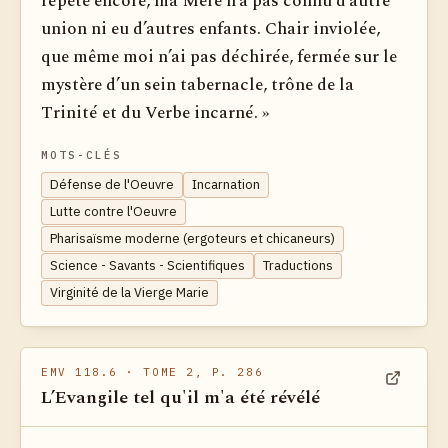
répète encore, ma Mère n’a pas connu d’autre
union ni eu d’autres enfants. Chair inviolée,
que même moi n’ai pas déchirée, fermée sur le
mystère d’un sein tabernacle, trône de la
Trinité et du Verbe incarné. »
MOTS-CLÉS
Défense de l'Oeuvre
Incarnation
Lutte contre l'Oeuvre
Pharisaïsme moderne (ergoteurs et chicaneurs)
Science - Savants - Scientifiques
Traductions
Virginité de la Vierge Marie
EMV 118.6
· TOME 2, P. 286
L’Evangile tel qu'il m'a été révélé
Voir dan