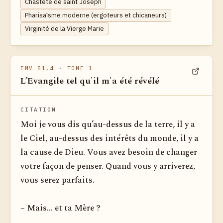
Chasteté de saint Joseph
Pharisaïsme moderne (ergoteurs et chicaneurs)
Virginité de la Vierge Marie
EMV 51.4
· TOME 1
L’Evangile tel qu'il m'a été révélé
Voir dan
CITATION
Moi je vous dis qu’au-dessus de la terre, il y a
le Ciel, au-dessus des intérêts du monde, il y a
la cause de Dieu. Vous avez besoin de changer
votre façon de penser. Quand vous y arriverez,
vous serez parfaits.
– Mais... et ta Mère ?