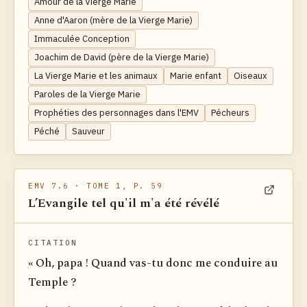
Amour de la Vierge Marie
Anne d'Aaron (mère de la Vierge Marie)
Immaculée Conception
Joachim de David (père de la Vierge Marie)
La Vierge Marie et les animaux
Marie enfant
Oiseaux
Paroles de la Vierge Marie
Prophéties des personnages dans l'EMV
Pécheurs
Péché
Sauveur
EMV 7.6
· TOME 1, P. 59
L’Evangile tel qu'il m'a été révélé
Voir dan
CITATION
« Oh, papa ! Quand vas-tu donc me conduire au
Temple ?