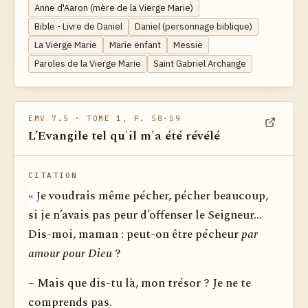
Anne d'Aaron (mère de la Vierge Marie)
Bible - Livre de Daniel
Daniel (personnage biblique)
La Vierge Marie
Marie enfant
Messie
Paroles de la Vierge Marie
Saint Gabriel Archange
EMV 7.5
· TOME 1, P. 58-59
L’Evangile tel qu'il m'a été révélé
Voir dan
CITATION
« J
e voudrais même pécher, pécher beaucoup,
si je n’avais pas peur d’offenser le Seigneur...
Dis-moi, maman : peut-on être pécheur
par
amour pour Dieu
?
– Mais que dis-tu là, mon trésor ? Je ne te
comprends pas.