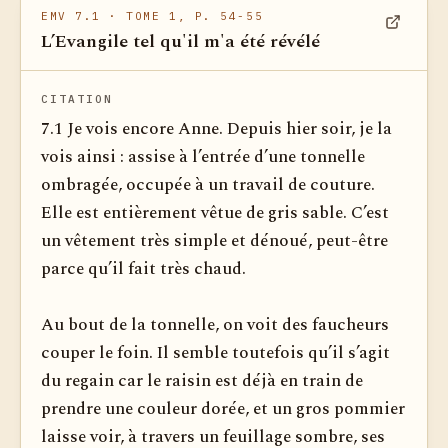
EMV 7.1
· TOME 1, P. 54-55
L’Evangile tel qu'il m'a été révélé
Voir dan
CITATION
7.1 Je vois encore Anne. Depuis hier soir, je la
vois ainsi : assise à l’entrée d’une tonnelle
ombragée, occupée à un travail de couture.
Elle est entièrement vêtue de gris sable. C’est
un vêtement très simple et dénoué, peut-être
parce qu’il fait très chaud.
Au bout de la tonnelle, on voit des faucheurs
couper le foin. Il semble toutefois qu’il s’agit
du regain car le raisin est déjà en train de
prendre une couleur dorée, et un gros pommier
laisse voir, à travers un feuillage sombre, ses