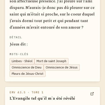
son affectueuse présence. J’ai pleuré sur l’ami
disparu. N’aurais-je donc pas dû pleurer sur ce
saint qui m’était si proche, sur le coeur duquel
j’avais dormi tout petit et qui pendant tant
d’années m’avait entouré de son amour ?
DÉTAIL
Jésus dit :
MOTS-CLÉS
Limbes - Shéol
Mort de saint Joseph
Omniscience de Dieu
Omniscience de Jésus
Pleurs de Jésus-Christ
EMV 43.5
· TOME 1
L’Evangile tel qu'il m'a été révélé
Voir dan