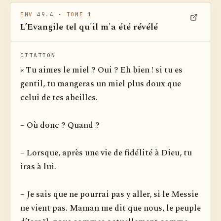
EMV 49.4
· TOME 1
L’Evangile tel qu'il m'a été révélé
Voir dan
CITATION
« Tu aimes le miel ? Oui ? Eh bien ! si tu es
gentil, tu mangeras un miel plus doux que
celui de tes abeilles.
– Où donc ? Quand ?
– Lorsque, après une vie de fidélité à Dieu, tu
iras à lui.
– Je sais que ne pourrai pas y aller, si le Messie
ne vient pas. Maman me dit que nous, le peuple