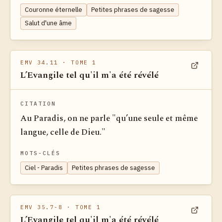
Couronne éternelle
Petites phrases de sagesse
Salut d'une âme
EMV 34.11
· TOME 1
L’Evangile tel qu'il m'a été révélé
Voir dan
CITATION
Au Paradis, on ne parle "qu’une seule et même
langue, celle de Dieu."
MOTS-CLÉS
Ciel - Paradis
Petites phrases de sagesse
EMV 35.7-8
· TOME 1
L’Evangile tel qu'il m'a été révélé
Voir dan