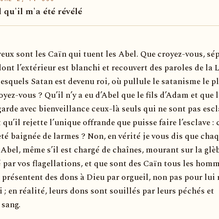
l qu'il m'a été révélé
ux sont les Caïn qui tuent les Abel. Que croyez-vous, sé
t l’extérieur est blanchi et recouvert des paroles de la L
desquels Satan est devenu roi, où pullule le satanisme le p
oyez-vous ? Qu’il n’y a eu d’Abel que le fils d’Adam et que l
arde avec bienveillance ceux-là seuls qui ne sont pas esc
qu’il rejette l’unique offrande que puisse faire l’esclave : 
té baignée de larmes ? Non, en vérité je vous dis que cha
 Abel, même s’il est chargé de chaînes, mourant sur la glè
 par vos flagellations, et que sont des Caïn tous les hom
 présentent des dons à Dieu par orgueil, non pas pour lui 
i ; en réalité, leurs dons sont souillés par leurs péchés et
 sang.