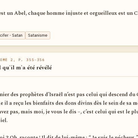
est un Abel, chaque homme injuste et orgueilleux est un C
cifer - Satan
Satanisme
OME 2, P. 355-356
l qu'il m'a été révélé
nier des prophètes d’Israël n’est pas celui qui descend du 
il a reçu les bienfaits des dons divins dès le sein de sa m
avez pas, mais moi, je vous le dis –, c’est celui qui est le pl
iel.
i ? Oh, raconte ! Il dit de lui-même : “ Je suis le pécheur. ”