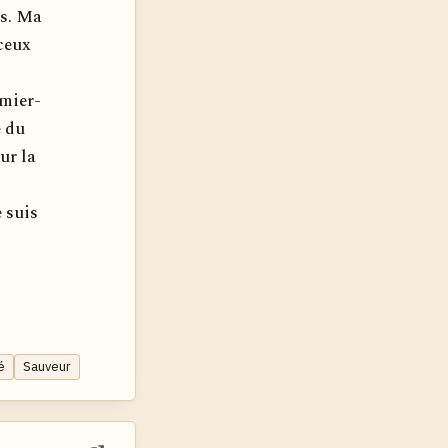
is. Ma
ceux
emier-
e du
ur la
 suis
é
Sauveur