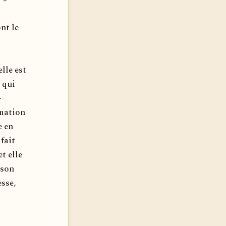
nt le
lle est
 qui
-
rmation
e en
 fait
et elle
ison
esse,