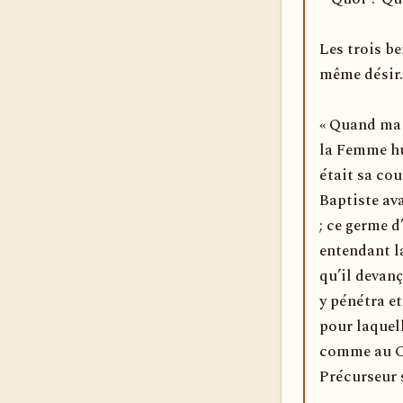
Les trois be
même désir.
« Quand ma 
la Femme hum
était sa cou
Baptiste av
; ce germe d
entendant la
qu’il devanç
y pénétra et
pour laquell
comme au Cie
Précurseur su