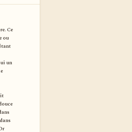
re. Ce
e ou
êtant
lui un
de
it
 douce
 dans
 dans
Or