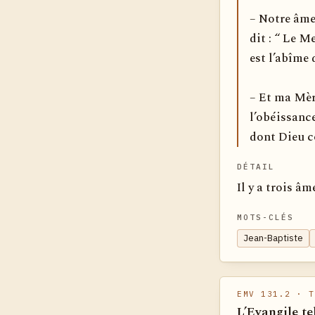
– Notre âme
dit : “ Le M
est l’abîme 
– Et ma Mère
l’obéissance
dont Dieu c
DÉTAIL
Il y a trois âm
MOTS-CLÉS
Jean-Baptiste
EMV 131.2
· T
L’Evangile te