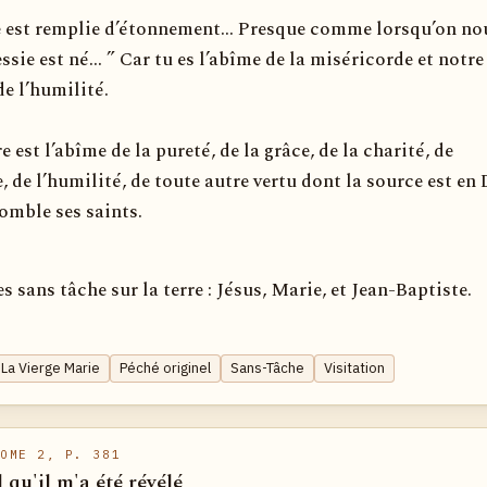
 est remplie d’étonnement... Presque comme lorsqu’on no
essie est né... ” Car tu es l’abîme de la miséricorde et notre
de l’humilité.
 est l’abîme de la pureté, de la grâce, de la charité, de
, de l’humilité, de toute autre vertu dont la source est en 
omble ses saints.
es sans tâche sur la terre : Jésus, Marie, et Jean-Baptiste.
La Vierge Marie
Péché originel
Sans-Tâche
Visitation
OME 2, P. 381
l qu'il m'a été révélé