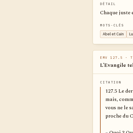
DÉTAIL
Chaque juste 
MOTS-CLÉS
Abel et Caïn
Lu
EMV 127.5
· T
L’Evangile te
CITATION
127.5 Le der
mais, comme 
vous ne le s
proche du C
– Quoi ? Quo