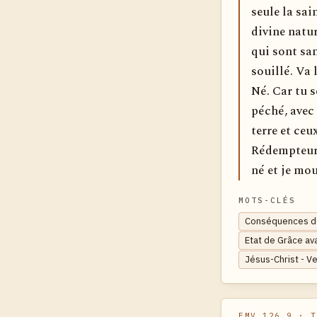
seule la sai
divine natu
qui sont sa
souillé. Va 
Né. Car tu s
péché, avec
terre et ceu
Rédempteur. 
né et je mou
MOTS-CLÉS
Conséquences de 
Etat de Grâce ava
Jésus-Christ - V
EMV 126.9
· T