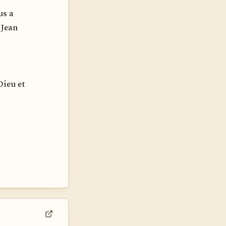
us a
 Jean
Dieu et
Voir dans son contexte