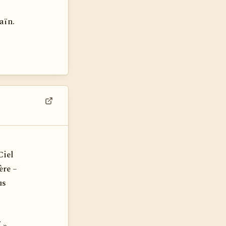
aïn.
Voir dans son contexte
Ciel
ère –
us
 »