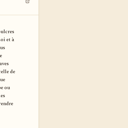
Voir dans son contexte
pulcres
oi et à
lus
e
laves
celle de
que
be ou
mes
rendre