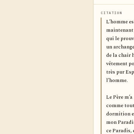
CITATION
L’homme est
maintenant c
qui le prouv
un archange
de la chair
vêtement po
très pur Esp
l’homme.
Le Père m’a 
comme tout c
dormition et
mon Paradis 
ce Paradis, 