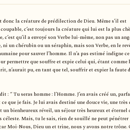
 donc la créature de prédilection de Dieu. Même s’il est
oupable, c’est toujours la créature qui lui est la plus chè
e, c’est qu’il a envoyé son Verbe lui-même, non pas un ang
, ni un chérubin ou un séraphin, mais son Verbe, en le rev
 humaine pour sauver l’homme. Il n’a pas estimé indigne ce
ur permettre que souffre et expie celui qui, étant comme 
rit, n’aurait pu, en tant que tel, souffrir et expier la faute 
dit : “ Tu seras homme : l’Homme. J’en avais créé un, parfa
e que je fais. Je lui avais destiné une douce vie, une très
 un bienheureux réveil, un séjour très heureux et éternel
céleste. Mais, tu le sais, rien de souillé ne peut pénétrer
car Moi-Nous, Dieu un et trine, nous y avons notre trône. 