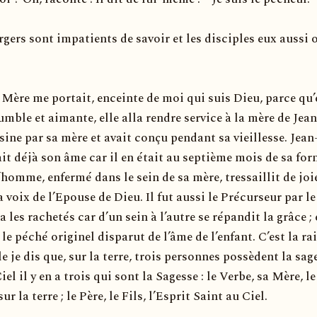
rgers sont impatients de savoir et les disciples eux aussi o
Mère me portait, enceinte de moi qui suis Dieu, parce qu’e
ble et aimante, elle alla rendre service à la mère de Jean
sine par sa mère et avait conçu pendant sa vieillesse. Jean
ait déjà son âme car il en était au septième mois de sa fo
’homme, enfermé dans le sein de sa mère, tressaillit de joi
 voix de l’Epouse de Dieu. Il fut aussi le Précurseur par le
a les rachetés car d’un sein à l’autre se répandit la grâce ; 
 le péché originel disparut de l’âme de l’enfant. C’est la ra
e je dis que, sur la terre, trois personnes possèdent la sag
l il y en a trois qui sont la Sagesse : le Verbe, sa Mère, le
r la terre ; le Père, le Fils, l’Esprit Saint au Ciel.