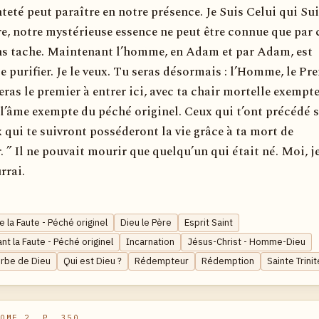
nteté peut paraître en notre présence. Je Suis Celui qui Su
re, notre mystérieuse essence ne peut être connue que par 
ns tache. Maintenant l’homme, en Adam et par Adam, est
le purifier. Je le veux. Tu seras désormais : l’Homme, le Pr
eras le premier à entrer ici, avec ta chair mortelle exempt
 l’âme exempte du péché originel. Ceux qui t’ont précédé s
x qui te suivront posséderont la vie grâce à ta mort de
” Il ne pouvait mourir que quelqu’un qui était né. Moi, je
rrai.
la Faute - Péché originel
Dieu le Père
Esprit Saint
nt la Faute - Péché originel
Incarnation
Jésus-Christ - Homme-Dieu
erbe de Dieu
Qui est Dieu ?
Rédempteur
Rédemption
Sainte Trinit
OME 2, P. 350