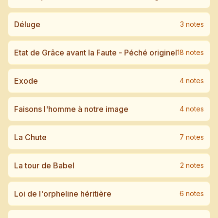
Déluge
3
note
s
Etat de Grâce avant la Faute - Péché originel
18
note
s
Exode
4
note
s
Faisons l'homme à notre image
4
note
s
La Chute
7
note
s
La tour de Babel
2
note
s
Loi de l'orpheline héritière
6
note
s