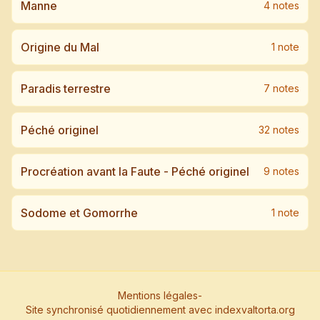
Manne
4
note
s
Origine du Mal
1
note
Paradis terrestre
7
note
s
Péché originel
32
note
s
Procréation avant la Faute - Péché originel
9
note
s
Sodome et Gomorrhe
1
note
Mentions légales
-
Site synchronisé quotidiennement avec indexvaltorta.org