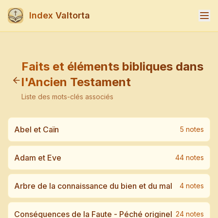
Index Valtorta
Faits et éléments bibliques dans
l'Ancien Testament
Liste des mots-clés associés
Abel et Caïn
5
note
s
Adam et Eve
44
note
s
Arbre de la connaissance du bien et du mal
4
note
s
Conséquences de la Faute - Péché originel
24
note
s