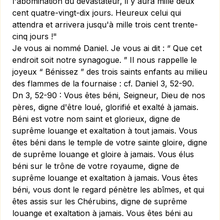
l'abomination du dévastateur, il y aura mille deux
cent quatre-vingt-dix jours. Heureux celui qui
attendra et arrivera jusqu'à mille trois cent trente-
cinq jours !"
Je vous ai nommé Daniel. Je vous ai dit : “ Que cet
endroit soit notre synagogue. ” Il nous rappelle le
joyeux “ Bénissez ” des trois saints enfants au milieu
des flammes de la fournaise : cf. Daniel 3, 52-90.
Dn 3, 52-90 :
Vous êtes béni, Seigneur, Dieu de nos
pères, digne d'être loué, glorifié et exalté à jamais.
Béni est votre nom saint et glorieux, digne de
suprême louange et exaltation à tout jamais. Vous
êtes béni dans le temple de votre sainte gloire, digne
de suprême louange et gloire à jamais. Vous élus
béni sur le trône de votre royaume, digne de
suprême louange et exaltation à jamais. Vous êtes
béni, vous dont le regard pénètre les abîmes, et qui
êtes assis sur les Chérubins, digne de suprême
louange et exaltation à jamais. Vous êtes béni au