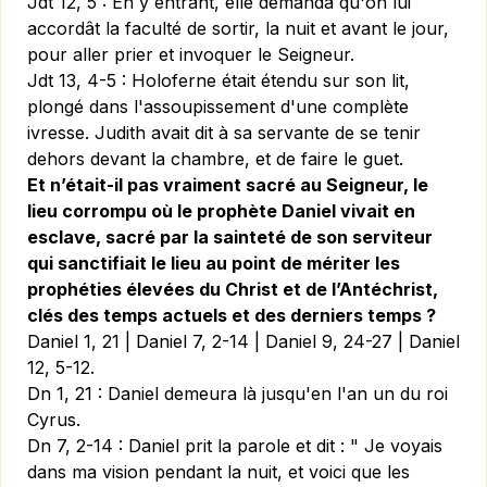
Jdt 12, 5 :
En y entrant, elle demanda qu'on lui
accordât la faculté de sortir, la nuit et avant le jour,
pour aller prier et invoquer le Seigneur.
Jdt 13, 4-5 :
Holoferne était étendu sur son lit,
plongé dans l'assoupissement d'une complète
ivresse. Judith avait dit à sa servante de se tenir
dehors devant la chambre, et de faire le guet.
Et n’était-il pas vraiment sacré au Seigneur, le
lieu corrompu où le prophète Daniel vivait en
esclave, sacré par la sainteté de son serviteur
qui sanctifiait le lieu au point de mériter les
prophéties élevées du Christ et de l’Antéchrist,
clés des temps actuels et des derniers temps ?
Daniel 1, 21 | Daniel 7, 2-14 | Daniel 9, 24-27 | Daniel
12, 5-12.
Dn 1, 21 :
Daniel demeura là jusqu'en l'an un du roi
Cyrus.
Dn 7, 2-14 :
Daniel prit la parole et dit : " Je voyais
dans ma vision pendant la nuit, et voici que les