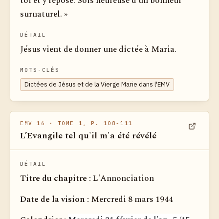
toi et y repose. Sois heureuse d’un bonheur
surnaturel. »
DÉTAIL
Jésus vient de donner une dictée à Maria.
MOTS-CLÉS
Dictées de Jésus et de la Vierge Marie dans l'EMV
EMV 16
· TOME 1, P. 108-111
L’Evangile tel qu'il m'a été révélé
Voir dan
DÉTAIL
Titre du chapitre :
L'Annonciation
Date de la vision :
Mercredi 8 mars 1944