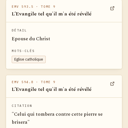
EMV 593.5
· TOME 9
L’Evangile tel qu'il m'a été révélé
Voir dan
DÉTAIL
Epouse du Christ
MOTS-CLÉS
Eglise catholique
EMV 594.8
· TOME 9
L’Evangile tel qu'il m'a été révélé
Voir dan
CITATION
"Celui qui tombera contre cette pierre se
brisera"