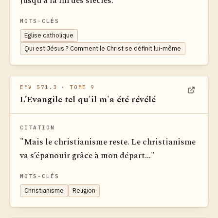
jusqu'à la fin des siècles."
MOTS-CLÉS
Eglise catholique
Qui est Jésus ? Comment le Christ se définit lui-même
EMV 571.3
· TOME 9
L’Evangile tel qu'il m'a été révélé
Voir dan
CITATION
"Mais le christianisme reste. Le christianisme
va s’épanouir grâce à mon départ..."
MOTS-CLÉS
Christianisme
Religion