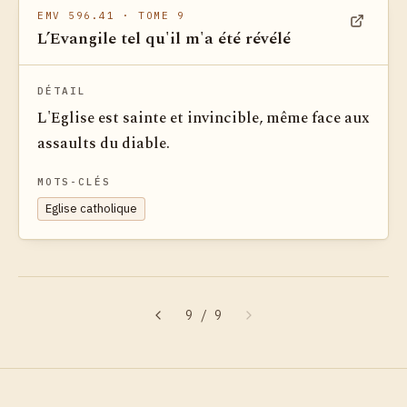
EMV 596.41
· TOME 9
L’Evangile tel qu'il m'a été révélé
Voir dan
DÉTAIL
L'Eglise est sainte et invincible, même face aux
assaults du diable.
MOTS-CLÉS
Eglise catholique
9
/
9