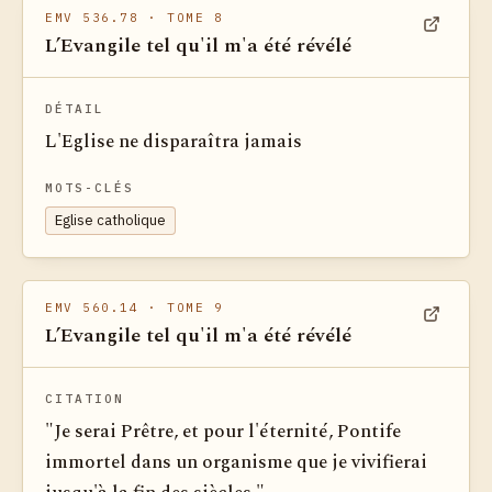
EMV 536.78
· TOME 8
L’Evangile tel qu'il m'a été révélé
Voir dan
DÉTAIL
L'Eglise ne disparaîtra jamais
MOTS-CLÉS
Eglise catholique
EMV 560.14
· TOME 9
L’Evangile tel qu'il m'a été révélé
Voir dan
CITATION
"Je serai Prêtre, et pour l'éternité, Pontife
immortel dans un organisme que je vivifierai