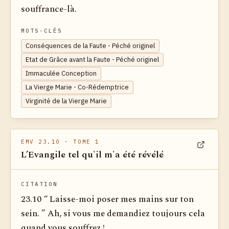
souffrance-là.
MOTS-CLÉS
Conséquences de la Faute - Péché originel
Etat de Grâce avant la Faute - Péché originel
Immaculée Conception
La Vierge Marie - Co-Rédemptrice
Virginité de la Vierge Marie
EMV 23.10
· TOME 1
L’Evangile tel qu'il m'a été révélé
Voir dan
CITATION
23.10 “ Laisse-moi poser mes mains sur ton
sein. ” Ah, si vous me demandiez toujours cela
quand vous souffrez !