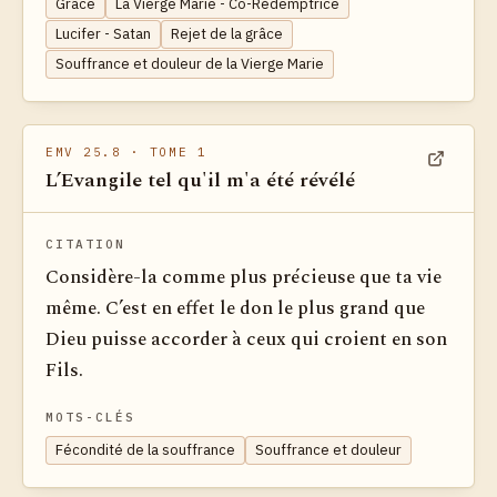
Grâce
La Vierge Marie - Co-Rédemptrice
Lucifer - Satan
Rejet de la grâce
Souffrance et douleur de la Vierge Marie
EMV 25.8
· TOME 1
L’Evangile tel qu'il m'a été révélé
Voir dan
CITATION
Considère-la comme plus précieuse que ta vie
même. C’est en effet le don le plus grand que
Dieu puisse accorder à ceux qui croient en son
Fils.
MOTS-CLÉS
Fécondité de la souffrance
Souffrance et douleur