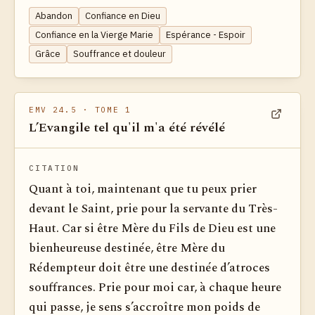
Abandon
Confiance en Dieu
Confiance en la Vierge Marie
Espérance - Espoir
Grâce
Souffrance et douleur
EMV 24.5
· TOME 1
L’Evangile tel qu'il m'a été révélé
Voir dan
CITATION
Quant à toi, maintenant que tu peux prier
devant le Saint, prie pour la servante du Très-
Haut. Car si être Mère du Fils de Dieu est une
bienheureuse destinée, être Mère du
Rédempteur doit être une destinée d’atroces
souffrances. Prie pour moi car, à chaque heure
qui passe, je sens s’accroître mon poids de