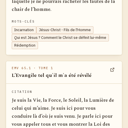
laquelle je ne pourrais racheter les fautes de la
chair de l’homme.
MOTS-CLÉS
Incarnation
Jésus-Christ - Fils de l'Homme
Qui est Jésus ? Comment le Christ se définit lui-même
Rédemption
EMV 65.1
· TOME 1
L’Evangile tel qu'il m'a été révélé
Voir dan
CITATION
Je suis la Vie, la Force, le Soleil, la Lumière de
celui qui m’aime. Je suis ici pour vous
conduire là d’où je suis venu. Je parle ici pour
vous appeler tous et vous montrer la Loi des