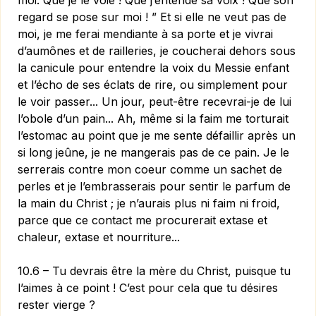
moi. Que je le voie ! Que j’entende sa voix ! Que son
regard se pose sur moi ! ” Et si elle ne veut pas de
moi, je me ferai mendiante à sa porte et je vivrai
d’aumônes et de railleries, je coucherai dehors sous
la canicule pour entendre la voix du Messie enfant
et l’écho de ses éclats de rire, ou simplement pour
le voir passer... Un jour, peut-être recevrai-je de lui
l’obole d’un pain... Ah, même si la faim me torturait
l’estomac au point que je me sente défaillir après un
si long jeûne, je ne mangerais pas de ce pain. Je le
serrerais contre mon coeur comme un sachet de
perles et je l’embrasserais pour sentir le parfum de
la main du Christ ; je n’aurais plus ni faim ni froid,
parce que ce contact me procurerait extase et
chaleur, extase et nourriture...
10.6 – Tu devrais être la mère du Christ, puisque tu
l’aimes à ce point ! C’est pour cela que tu désires
rester vierge ?