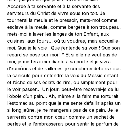
Accorde à ta servante et à la servante des
serviteurs du Christ de vivre sous ton toit. Je
tournerai la meule et le pressoir, mets-moi comme
esclave à la meule, comme ber­gère à ton troupeau,
mets-moi à laver les langes de ton Enfant, aux
cuisines, aux fours… où tu voudras, mais accueille-
moi. Que je le voie ! Que j’entende sa voix ! Que son
regard se pose sur moi ! ” Et si elle ne veut pas de
moi, je me ferai mendiante à sa porte et je vivrai
d’aumônes et de railleries, je coucherai dehors sous
la canicule pour entendre la voix du Messie enfant
et l’écho de ses éclats de rire, ou simplement pour
le voir passer… Un jour, peut-être recevrai-je de lui
l’obole d’un pain… Ah, même si la faim me torturait
l’estomac au point que je me sente défaillir après un
si long jeûne, je ne mangerais pas de ce pain. Je le
serrerais contre mon cœur comme un sachet de
perles et je l’embrasserais pour sentir le parfum de