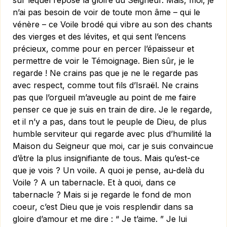
sur lequel repose la gloire du Seigneur. Mais, moi, je
n’ai pas besoin de voir de toute mon âme – qui le
vénère – ce Voile brodé qui vibre au son des chants
des vierges et des lé­vites, et qui sent l’encens
précieux, comme pour en percer l’épaisseur et
permettre de voir le Témoignage. Bien sûr, je le
regarde ! Ne crains pas que je ne le regarde pas
avec respect, comme tout fils d’Israël. Ne crains
pas que l’orgueil m’aveugle au point de me faire
penser ce que je suis en train de dire. Je le regarde,
et il n’y a pas, dans tout le peuple de Dieu, de plus
humble serviteur qui regarde avec plus d’humilité la
Maison du Seigneur que moi, car je suis convaincue
d’être la plus insignifiante de tous. Mais qu’est-ce
que je vois ? Un voile. A quoi je pense, au-delà du
Voile ? A un tabernacle. Et à quoi, dans ce
tabernacle ? Mais si je regarde le fond de mon
coeur, c’est Dieu que je vois resplendir dans sa
gloire d’amour et me dire : “ Je t’aime. ” Je lui