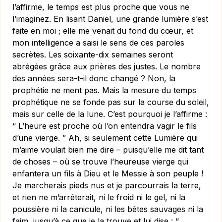
l’affirme, le temps est plus proche que vous ne
l’imaginez. En lisant Daniel, une grande lumière s’est
faite en moi ; elle me venait du fond du cœur, et
mon intelligence a saisi le sens de ces paroles
secrètes. Les soixante-dix semaines seront
abrégées grâce aux prières des justes. Le nombre
des années sera-t-il donc changé ? Non, la
prophétie ne ment pas. Mais la mesure du temps
prophétique ne se fonde pas sur la course du soleil,
mais sur celle de la lune. C’est pourquoi je l’affirme :
“ L’heure est proche où l’on entendra vagir le fils
d’une vierge. ” Ah, si seulement cette Lumière qui
m’aime voulait bien me dire – puisqu’elle me dit tant
de choses – où se trouve l’heureuse vierge qui
enfantera un fils à Dieu et le Messie à son peuple !
Je marcherais pieds nus et je parcourrais la terre,
et rien ne m’arrêterait, ni le froid ni le gel, ni la
poussière ni la canicule, ni les bêtes sauvages ni la
faim, jusqu’à ce que je la trouve et lui dise : “