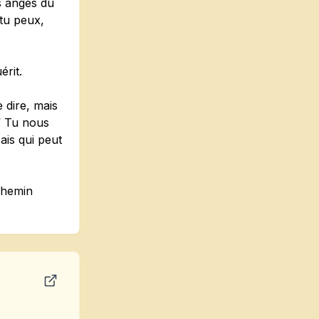
es anges du
 tu peux,
érit.
e dire, mais
 “ Tu nous
Mais qui peut
 chemin