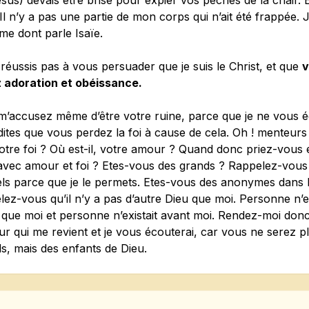
sus) devais être brisé pour expier vos péchés de la chair. E
 Il n’y a pas une partie de mon corps qui n’ait été frappée. 
me dont parle Isaïe.
réussis pas à vous persuader que je suis le Christ, et que
v
 adoration et obéissance.
m’accusez même d’être votre ruine, parce que je ne vous é
ites que vous perdez la foi à cause de cela. Oh ! menteurs 
votre foi ? Où est-il, votre amour ? Quand donc priez-vous 
avec amour et foi ? Etes-vous des grands ? Rappelez-vous
els parce que je le permets. Etes-vous des anonymes dans l
ez-vous qu’il n’y a pas d’autre Dieu que moi. Personne n’e
que moi et personne n’existait avant moi. Rendez-moi donc
r qui me revient et je vous écouterai, car vous ne serez p
s, mais des enfants de Dieu.