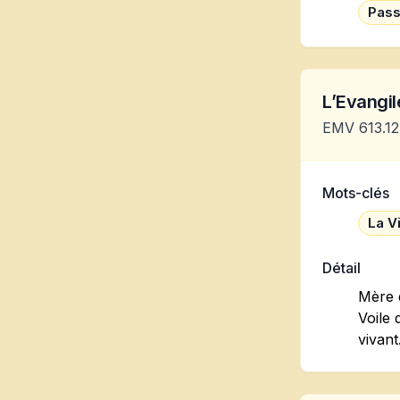
Pass
L’Evangile
EMV 613.12
Mots-clés
La V
Détail
Mère d
Voile 
vivant