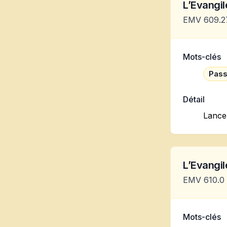
L’Evangile
EMV 609.2
Mots-clés
Pass
Détail
Lance
L’Evangile
EMV 610.0
Mots-clés