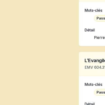
Mots-clés
Pass
Détail
Pierre
L’Evangile
EMV 604.3
Mots-clés
Pass
Détail