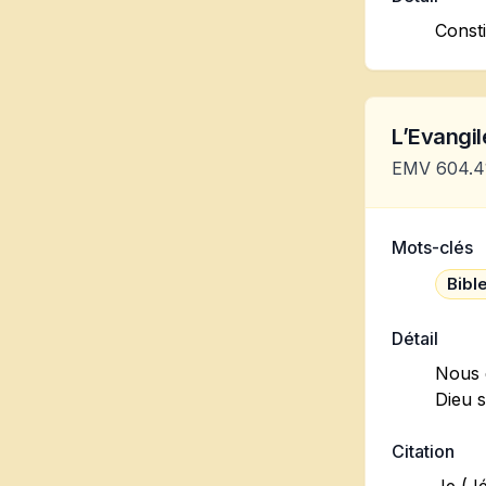
Consti
L’Evangile
EMV 604.4
Mots-clés
Bible
Détail
Nous 
Dieu 
Citation