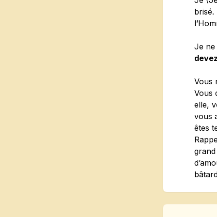
Je (Jé
brisé.
l’Hom
Je ne 
devez
Vous 
Vous d
elle, 
vous 
êtes t
Rappel
grand 
d’amou
bâtard