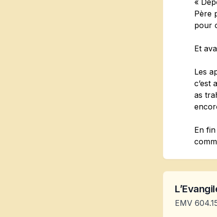
« Dépo
Père p
pour 
Et ava
Les ap
c’est 
as tra
encore
En fin
comme
L’Evangile
EMV 604.1