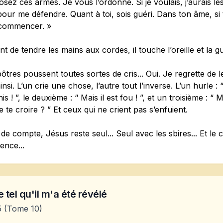
sez ces armes. Je vous l’ordonne. Si je voulais, j’aurais l
our me défendre. Quant à toi, sois guéri. Dans ton âme, si
commencer. »
nt de tendre les mains aux cordes, il touche l’oreille et la gu
ôtres poussent toutes sortes de cris... Oui. Je regrette de l
ainsi. L’un crie une chose, l’autre tout l’inverse. L’un hurle :
his ! ”, le deuxième : “ Mais il est fou ! ”, et un troisième : “ 
 te croire ? ” Et ceux qui ne crient pas s’enfuient.
 de compte, Jésus reste seul... Seul avec les sbires... Et le
nce...
 tel qu'il m'a été révélé
5
(Tome 10)