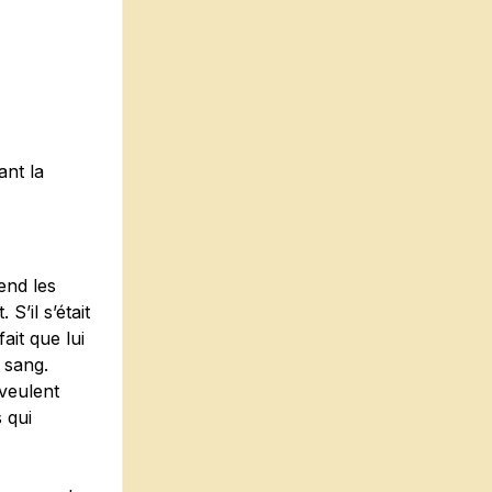
ant la
end les
S’il s’était
ait que lui
 sang.
 veulent
 qui