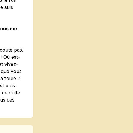
t je fus
Je suis
ous me
coute pas.
! Où est-
et vivez-
 que vous
a foule ?
st plus
 ce culte
lus des