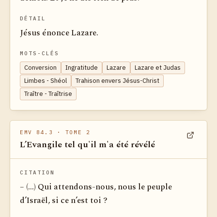
DÉTAIL
Jésus énonce Lazare.
MOTS-CLÉS
Conversion
Ingratitude
Lazare
Lazare et Judas
Limbes - Shéol
Trahison envers Jésus-Christ
Traître - Traîtrise
EMV 84.3
· TOME 2
L’Evangile tel qu'il m'a été révélé
Voir dan
CITATION
– (...) Qui attendons-nous, nous le peuple
d’Israël, si ce n’est toi ?