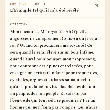
EMV 78.3
· TOME 1
L’Evangile tel qu'il m'a été révélé
Voir dan
CITATION
Mon chemin !... Ma royauté ! Ah ! Quelles
angoisses ils comprennent ! Sais-tu où je serai
roi ? Quand on proclamera ma royauté ! Ce
sera quand je serai élevé sur un bois infâme,
quand j’aurai pour pourpre mon propre sang,
pour couronne des é­pines entrelacées, pour
enseigne un écriteau infâme, pour trom­pettes,
cymbales, orgues et cithares saluant celui
qu’on a proclamé roi, les blasphèmes de tout
un peuple, de mon peuple. Et sais-tu par
l’oeuvre de qui tout cela se produira ? Par un
homme qui ne m’aura pas compris. Qui n’aura