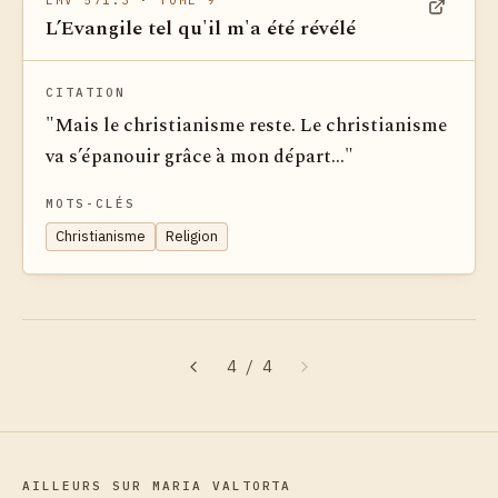
EMV 571.3
· TOME 9
L’Evangile tel qu'il m'a été révélé
Voir dan
CITATION
"Mais le christianisme reste. Le christianisme
va s’épanouir grâce à mon départ..."
MOTS-CLÉS
Christianisme
Religion
4
/
4
AILLEURS SUR MARIA VALTORTA