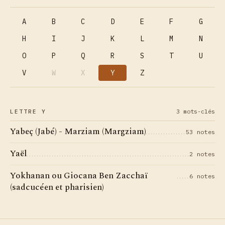
A
B
C
D
E
F
G
H
I
J
K
L
M
N
O
P
Q
R
S
T
U
V
W
X
Y
Z
3 mots-clés
LETTRE Y
Yabeç (Jabé) - Marziam (Margziam)
53 notes
Yaël
2 notes
Yokhanan ou Giocana Ben Zacchaï
6 notes
(sadcucéen et pharisien)