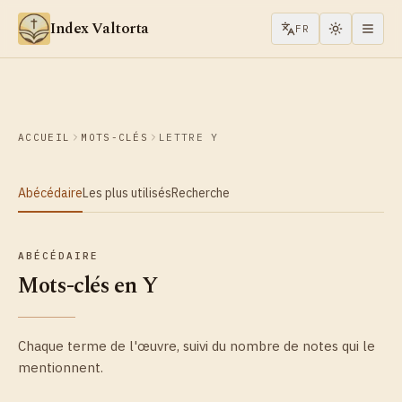
Aller au contenu
Index Valtorta
FR
ACCUEIL
MOTS-CLÉS
LETTRE Y
Abécédaire
Les plus utilisés
Recherche
ABÉCÉDAIRE
Mots-clés en Y
Chaque terme de l'œuvre, suivi du nombre de notes qui le
mentionnent.