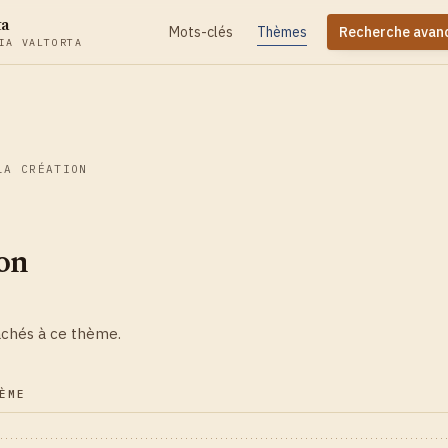
ta
Mots-clés
Thèmes
Recherche avan
IA VALTORTA
LA CRÉATION
on
achés à ce thème.
ÈME