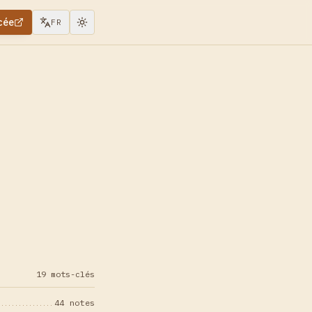
cée
FR
19 mots-clés
44 notes