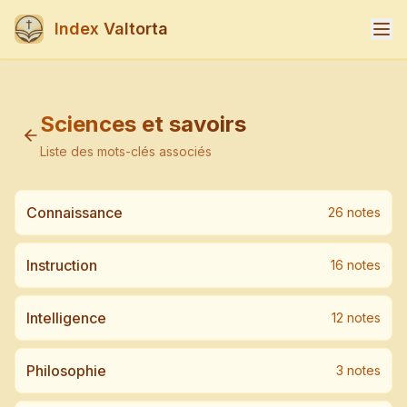
Index Valtorta
Sciences et savoirs
Liste des mots-clés associés
Connaissance
26
note
s
Instruction
16
note
s
Intelligence
12
note
s
Philosophie
3
note
s