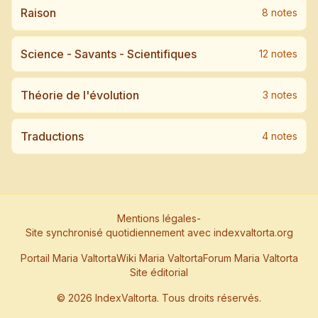
Raison
8
note
s
Science - Savants - Scientifiques
12
note
s
Théorie de l'évolution
3
note
s
Traductions
4
note
s
Mentions légales
-
Site synchronisé quotidiennement avec indexvaltorta.org
Portail Maria Valtorta
Wiki Maria Valtorta
Forum Maria Valtorta
Site éditorial
©
2026
IndexValtorta. Tous droits réservés.