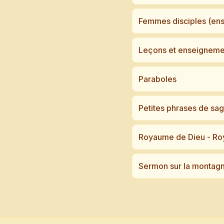
Femmes disciples (en
Leçons et enseigneme
Paraboles
Petites phrases de sa
Royaume de Dieu - Ro
Sermon sur la montag