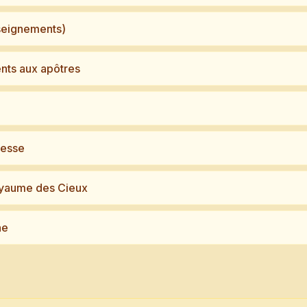
seignements)
nts aux apôtres
gesse
yaume des Cieux
ne