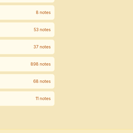
8
note
s
53
note
s
37
note
s
898
note
s
68
note
s
11
note
s