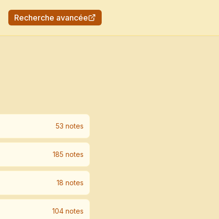
Recherche avancée
53
note
s
185
note
s
18
note
s
104
note
s