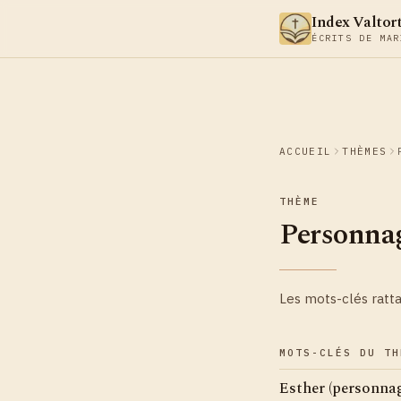
Aller au contenu
Index Valtor
ÉCRITS DE MAR
ACCUEIL
THÈMES
THÈME
Personnag
Les mots-clés ratt
MOTS-CLÉS DU TH
Esther (personnag