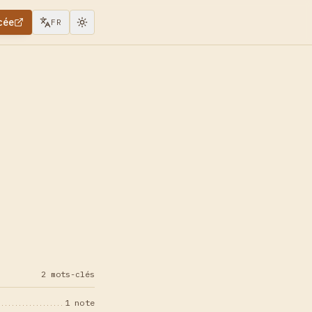
cée
FR
2 mots-clés
1 note