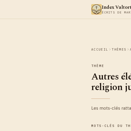
Aller au contenu
Index Valtor
ÉCRITS DE MAR
ACCUEIL
THÈMES
THÈME
Autres él
religion j
Les mots-clés ratt
MOTS-CLÉS DU TH