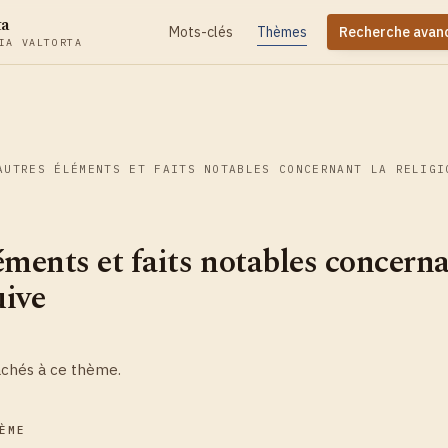
ta
Mots-clés
Thèmes
Recherche avan
IA VALTORTA
AUTRES ÉLÉMENTS ET FAITS NOTABLES CONCERNANT LA RELIGI
éments et faits notables concerna
uive
achés à ce thème.
ÈME