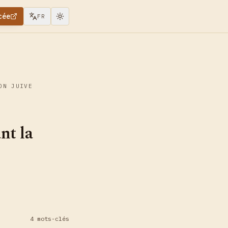
cée
FR
ON JUIVE
nt la
4 mots-clés