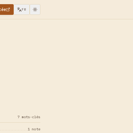
cée
FR
7 mots-clés
1 note