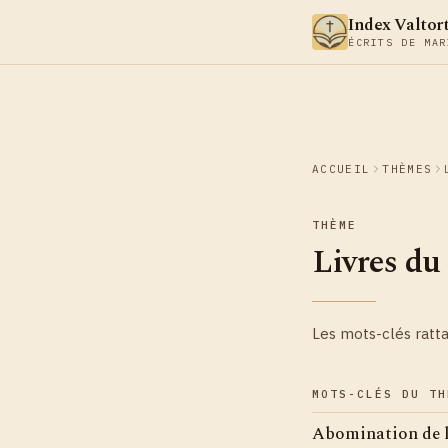
Aller au contenu
Index Valtor
ÉCRITS DE MAR
ACCUEIL
THÈMES
THÈME
Livres d
Les mots-clés ratt
MOTS-CLÉS DU TH
Abomination de l